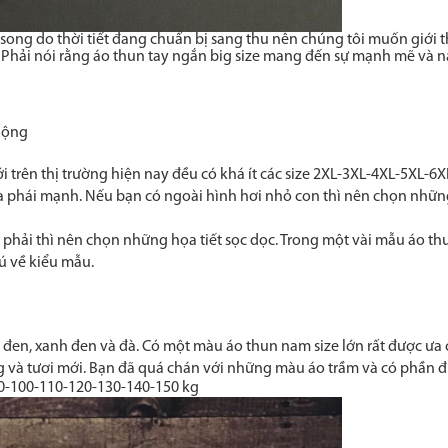
ong do thời tiết đang chuẩn bị sang thu nên chúng tôi muốn giới th
hải nói rằng áo thun tay ngắn big size mang đến sự mạnh mẽ và nam
uộng
rên thị trường hiện nay đều có khá ít các size 2XL-3XL-4XL-5XL-6X
a phái mạnh. Nếu bạn có ngoài hình hơi nhỏ con thì nên chọn nhữ
hải thì nên chọn những họa tiết sọc dọc. Trong một vài mẫu áo thun
ú về kiểu mẫu.
đen, xanh đen và đà. Có một màu áo thun nam size lớn rất được ưa
ng và tươi mới. Bạn đã quá chán với những màu áo trầm và có phần đ
90-100-110-120-130-140-150 kg