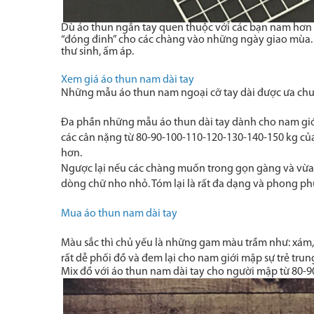
Dù áo thun ngắn tay quen thuộc với các bạn nam hơn s
“đóng đinh” cho các chàng vào những ngày giao mùa. P
thư sinh, ấm áp.
Xem giá áo thun nam dài tay
Những mẫu áo thun nam ngoại cỡ tay dài được ưa ch
Đa phần những mẫu áo thun dài tay dành cho nam giới t
các cân nặng từ 80-90-100-110-120-130-140-150 kg củ
hơn.
Ngược lại nếu các chàng muốn trong gọn gàng và vừa p
dòng chữ nho nhỏ. Tóm lại là rất đa dạng và phong ph
Mua áo thun nam dài tay
Màu sắc thì chủ yếu là những gam màu trầm như: xám, 
rất dễ phối đồ và đem lại cho nam giới mập sự trẻ tru
Mix đồ với áo thun nam dài tay cho người mập từ 80-