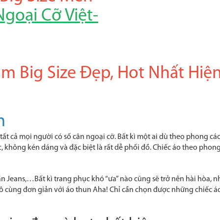
goại Cỡ Việt-
m Big Size Đẹp, Hot Nhất Hiệ
m
i tất cả mọi người có số cân ngoại cỡ. Bất kì một ai dù theo phong c
, không kén dáng và đặc biệt là rất dễ phối đồ. Chiếc áo theo phong
ần Jeans,…Bất kì trang phục khó “ưa” nào cũng sẽ trở nên hài hòa, 
ô cùng đơn giản với áo thun Aha! Chỉ cần chọn được những chiếc áo