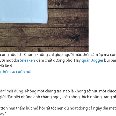
vô cùng hữu ích. Chúng không chỉ giúp người mặc thêm ấm áp mà còn 
với một đôi
Sneakers
đậm chất đường phố. Hay
quần Jogger
bụi bặm
ất ăn ý.
g thêm sự cuốn hút
dân” mới đúng. Không một chàng trai nào là không sở hữu một chiếc
ới đặc biệt những anh chàng ngoại cỡ không thích những trang phục
Cotton nên thấm hút mồ hôi rất tốt nên dù hoạt động cả ngày dài mệ
ày”.