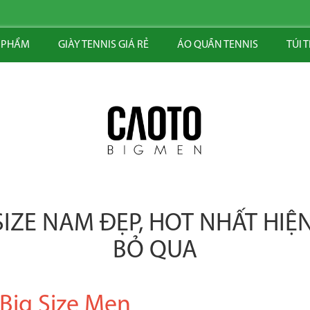
 PHẨM
GIÀY TENNIS GIÁ RẺ
ÁO QUẦN TENNIS
TÚI 
SIZE NAM ĐẸP, HOT NHẤT HI
BỎ QUA
 Size Men