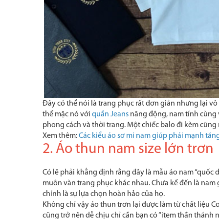
Đây có thể nói là trang phục rất đơn giản nhưng lại 
thể mặc nó với
quần Jeans
năng động, nam tính cùng 
phong cách và thời trang. Một chiếc balo đi kèm cũng r
Xem thêm:
Các kiểu áo sơ mi nam giúp phái mạnh tăn
2. Áo thun nam size lớn trơn
Có lẽ phải khẳng định rằng đây là mẫu áo nam “quốc 
muôn vàn trang phục khác nhau. Chưa kể đến là nam gi
chính là sự lựa chọn hoàn hảo của họ.
Không chỉ vậy áo thun trơn lại được làm từ chất liệu 
cũng trở nên dễ chịu chỉ cần bạn có “item thần thánh n