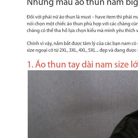
Những mẫu áo thun nam big s
Đối với phái nữ áo thun là must – have item thì phái 
nói chọn một chiếc áo thun phù hợp với các chàng cũng
chàng có thể tha hồ lựa chọn kiểu mà mình yêu thích 
Chính vì vậy, nắm bắt được tâm lý của các bạn nam có
size ngoại cỡ từ 2XL, 3XL, 4XL, 5XL... đẹp và đang đư
1. Áo thun tay dài nam size l