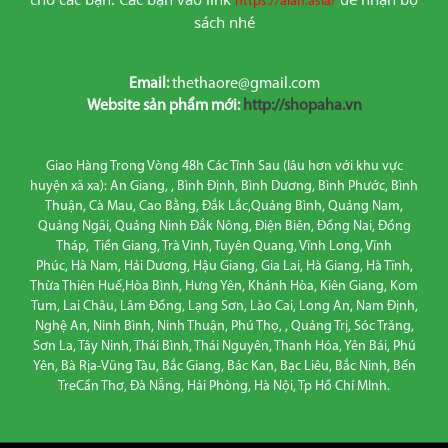
https://alan.asia/
sách nhé
Email:
thethaore@gmail.com
Website sản phẩm mới:
http://shopaha.vn
Giao Hàng Trong Vòng 48h Các Tỉnh Sau (lâu hơn với khu vực
huyện xã xa): An Giang, , Bình Định, Bình Dương, Bình Phước, Bình
Thuận, Cà Mau, Cao Bằng, Đắk Lắc,Quảng Bình, Quảng Nam,
Quảng Ngãi, Quảng Ninh Đắk Nông, Điện Biên, Đồng Nai, Đồng
Tháp, Tiền Giang, Trà Vinh, Tuyên Quang, Vĩnh Long, Vĩnh
Phúc, Hà Nam, Hải Dương, Hậu Giang, Gia Lai, Hà Giang, Hà Tĩnh,
Thừa Thiên Huế,Hòa Bình, Hưng Yên, Khánh Hòa, Kiên Giang, Kom
Tum, Lai Châu, Lâm Đồng, Lạng Sơn, Lào Cai, Long An, Nam Định,
Nghệ An, Ninh Bình, Ninh Thuận, Phú Thọ, , Quảng Trị, Sóc Trăng,
Sơn La, Tây Ninh, Thái Bình, Thái Nguyên, Thanh Hóa, Yên Bái, Phú
Yên, Bà Rịa-Vũng Tàu, Bắc Giang, Bác Kan, Bạc Liêu, Bắc Ninh, Bến
TreCần Thơ, Đà Nẵng, Hải Phòng, Hà Nội, Tp Hồ Chí MInh.