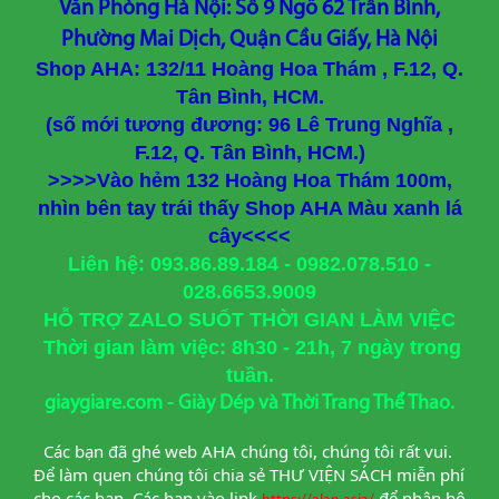
Văn Phòng Hà Nội: Số 9 Ngõ 62 Trần Bình,
Phường Mai Dịch, Quận Cầu Giấy, Hà Nội
Shop AHA: 132/11 Hoàng Hoa Thám , F.12, Q.
Tân Bình, HCM.
(số mới tương đương: 96 Lê Trung Nghĩa ,
F.12, Q. Tân Bình, HCM.)
>>>>Vào hẻm 132 Hoàng Hoa Thám 100m,
nhìn bên tay trái thấy Shop AHA Màu xanh lá
cây<<<<
Liên hệ: 093.86.89.184 - 0982.078.510 -
028.6653.9009
HỖ TRỢ ZALO SUỐT THỜI GIAN LÀM VIỆC
Thời gian làm việc: 8h30 - 21h, 7 ngày trong
tuần.
giaygiare.com - Giày Dép và Thời Trang Thể Thao.
Các bạn đã ghé web AHA chúng tôi, chúng tôi rất vui. 
Để làm quen chúng tôi chia sẻ THƯ VIỆN SÁCH miễn phí 
cho các bạn. Các bạn vào link
để nhận bộ 