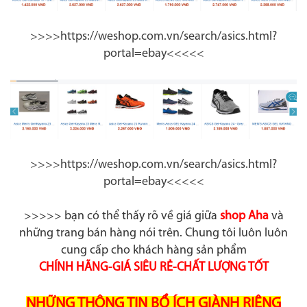
>>>>https://weshop.com.vn/search/asics.html?
portal=ebay​<<<<<
>>>>https://weshop.com.vn/search/asics.html?
portal=ebay​<<<<<
>>>>> bạn có thể thấy rõ về giá giữa
shop Aha
và
những trang bán hàng nói trên. Chung tôi luôn luôn
cung cấp cho khách hàng sản phẩm
CHÍNH HÃNG-GIÁ SIÊU RẺ-CHẤT LƯỢNG TỐT
NHỮNG THÔNG TIN BỔ ÍCH GIÀNH RIÊNG