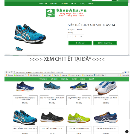
>>>> XEM CHI TIẾT TẠI ĐÂY<<<<