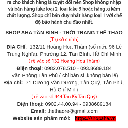
ra cho khách hàng là tuyệt đối nên Shop không nhập
và bán hàng fake loại 2, loại fake 3 hoặc hàng xi kém
chất lượng. Shop chỉ bán duy nhất hàng loại 1 với chế
độ bảo hành chu đáo nhất.
SHOP AHA TÂN BÌNH - THỜI TRANG THỂ THAO
(Trụ sở chính)
ĐỊA CHỈ
: 132/11 Hoàng Hoa Thám (số mới: 96 Lê
Trung Nghĩa), Phường 12, Tân Bình, Hồ Chí Minh
( rẽ vào số 132 Hoàng Hoa Thám)
Điện thoại
: 0982.078.510 - 093.8689.184
Văn Phòng Tân Phú ( chỉ bán sỉ ,không bán lẻ)
Địa chỉ:
71 Dương Văn Dương, Tân Quý, Tân Phú,
Hồ Chí Minh
( rẽ vào số 444 Tân Kỳ Tân Quý)
Điện thoại:
0902.44.00.94 - 0938689184
Email:
thethaore@gmail.com
Website sản phẩm mới:
https://shopaha.vn