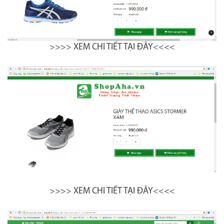
>>>> XEM CHI TIẾT TẠI ĐÂY<<<<
>>>> XEM CHI TIẾT TẠI ĐÂY<<<<