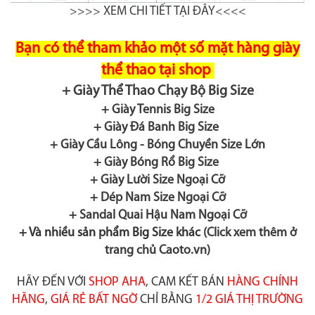
>>>> XEM CHI TIẾT TẠI ĐÂY<<<<
Bạn có thể tham khảo một số mặt hàng giày
thể thao tại shop
+ Giày Thể Thao Chạy Bộ Big Size
+ Giày Tennis Big Size
+ Giày Đá Banh Big Size
+ Giày Cầu Lông - Bóng Chuyền Size Lớn
+ Giày Bóng Rổ Big Size
+ Giày Lười Size Ngoại Cỡ
+ Dép Nam Size Ngoại Cỡ
+ Sandal Quai Hậu Nam Ngoại Cỡ
+ Và nhiều sản phẩm Big Size khác
(Click xem thêm ở
trang chủ Caoto.vn)
HÃY ĐẾN VỚI
SHOP AHA
, CAM KẾT BÁN
HÀNG CHÍNH
HÃNG
,
GIÁ RẺ BẤT NGỜ
CHỈ BẰNG
1/2 GIÁ THỊ TRƯỜNG