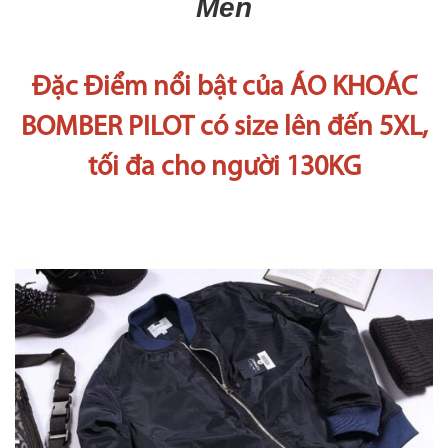
Men
Đặc Điểm nổi bật của ÁO KHOÁC
BOMBER PILOT có size lên đến 5XL,
tối đa cho người 130KG