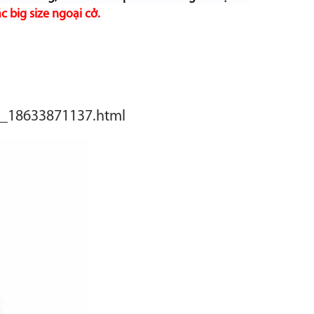
 big size ngoại cở.
2_18633871137.html