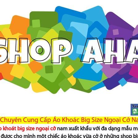
 Chuyên Cung Cấp Áo Khoác Big Size Ngoại Cở N
o khoát big size ngoại cở
nam xuất khẩu với đa dạng mẫu mã
m được cho mình một chiếc áo khoác vừa cở ở những shop b