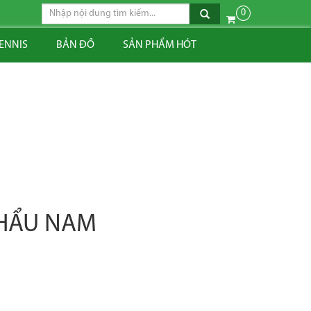
0
TENNIS
BẢN ĐỒ
SẢN PHẨM HÓT
KHẨU NAM