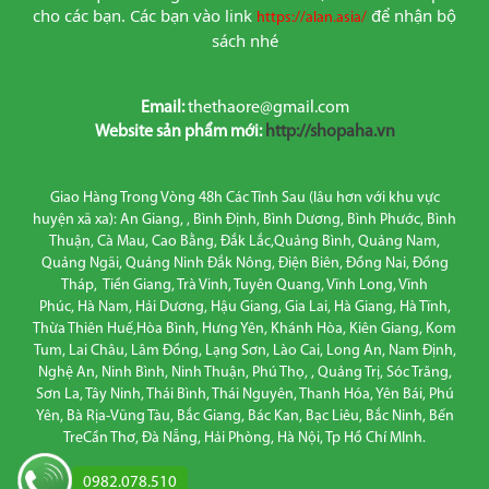
cho các bạn. Các bạn vào link
để nhận bộ 
https://alan.asia/
sách nhé
Email:
thethaore@gmail.com
Website sản phẩm mới:
http://shopaha.vn
Giao Hàng Trong Vòng 48h Các Tỉnh Sau (lâu hơn với khu vực
huyện xã xa): An Giang, , Bình Định, Bình Dương, Bình Phước, Bình
Thuận, Cà Mau, Cao Bằng, Đắk Lắc,Quảng Bình, Quảng Nam,
Quảng Ngãi, Quảng Ninh Đắk Nông, Điện Biên, Đồng Nai, Đồng
Tháp, Tiền Giang, Trà Vinh, Tuyên Quang, Vĩnh Long, Vĩnh
Phúc, Hà Nam, Hải Dương, Hậu Giang, Gia Lai, Hà Giang, Hà Tĩnh,
Thừa Thiên Huế,Hòa Bình, Hưng Yên, Khánh Hòa, Kiên Giang, Kom
Tum, Lai Châu, Lâm Đồng, Lạng Sơn, Lào Cai, Long An, Nam Định,
Nghệ An, Ninh Bình, Ninh Thuận, Phú Thọ, , Quảng Trị, Sóc Trăng,
Sơn La, Tây Ninh, Thái Bình, Thái Nguyên, Thanh Hóa, Yên Bái, Phú
Yên, Bà Rịa-Vũng Tàu, Bắc Giang, Bác Kan, Bạc Liêu, Bắc Ninh, Bến
TreCần Thơ, Đà Nẵng, Hải Phòng, Hà Nội, Tp Hồ Chí MInh.
0982.078.510