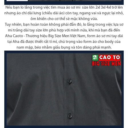
Nếu bạn lo lắng trong việc tìm mua áo sơ mi size lớn 2xl 3xl 4xl trở lên
nhưng áo chỉ dài lưng (chiều dài áo) còn tay, ngang vai và ngực lại nhỏ,
ôm khiến cho cơ thể sẽ mặc không vừa.
Tuy nhiên, bạn hoàn toàn không phải đắn đó, lo lắng trong việc lựa sơ
mi trắng dài tay size lớn phù hợp với mình nữa, khi mà bạn đã đến
Aha Caoto - Thương hiệu Big Size Men Việt Nam, form áo sơ mi tay dài
tại Aha đã được thiết rất tỉ mỉ, chú trọng vào form áo cho body của
nam mập, béo nhằm giấu bụng và tôn dáng phái mạnh.