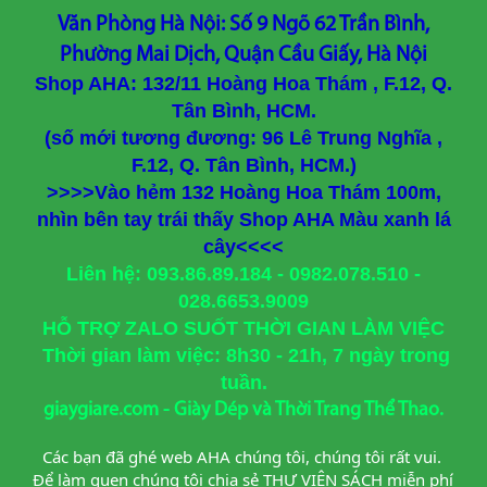
Văn Phòng Hà Nội: Số 9 Ngõ 62 Trần Bình,
Phường Mai Dịch, Quận Cầu Giấy, Hà Nội
Shop AHA: 132/11 Hoàng Hoa Thám , F.12, Q.
Tân Bình, HCM.
(số mới tương đương: 96 Lê Trung Nghĩa ,
F.12, Q. Tân Bình, HCM.)
>>>>Vào hẻm 132 Hoàng Hoa Thám 100m,
nhìn bên tay trái thấy Shop AHA Màu xanh lá
cây<<<<
Liên hệ: 093.86.89.184 - 0982.078.510 -
028.6653.9009
HỖ TRỢ ZALO SUỐT THỜI GIAN LÀM VIỆC
Thời gian làm việc: 8h30 - 21h, 7 ngày trong
tuần.
giaygiare.com - Giày Dép và Thời Trang Thể Thao.
Các bạn đã ghé web AHA chúng tôi, chúng tôi rất vui. 
Để làm quen chúng tôi chia sẻ THƯ VIỆN SÁCH miễn phí 