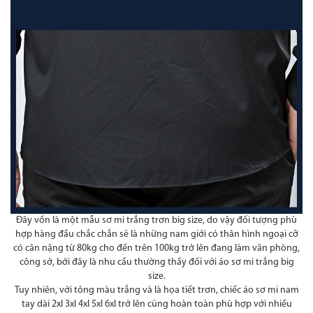
Đây vốn là một mẫu sơ mi trắng trơn big size, do vậy đối tượng phù
hợp hàng đầu chắc chắn sẽ là những nam giới có thân hình ngoại cỡ
có cân nặng từ 80kg cho đến trên 100kg trở lên đang làm văn phòng,
công sở, bởi đây là nhu cầu thường thấy đối với áo sơ mi trắng big
size.
Tuy nhiên, với tông màu trắng và là họa tiết trơn, chiếc áo sơ mi nam
tay dài 2xl 3xl 4xl 5xl 6xl trở lên cũng hoàn toàn phù hợp với nhiều