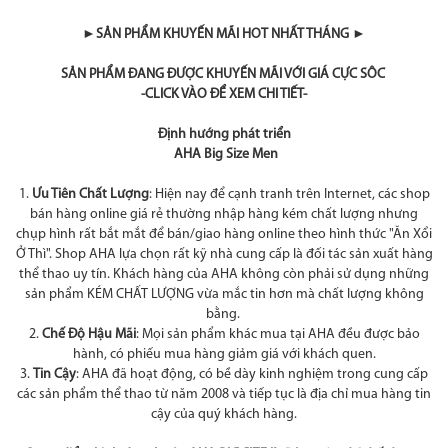
►SẢN PHẨM KHUYẾN MÃI HOT NHẤT THÁNG ►
SẢN PHẨM ĐANG ĐƯỢC KHUYẾN MÃI VỚI GIÁ CỰC SÔC
-CLICK VÀO ĐỂ XEM CHI TIẾT-
Định hướng phát triển
AHA Big Size Men
1.
Ưu Tiên Chất Lượng
: Hiện nay để cạnh tranh trên Internet, các shop
bán hàng online giá rẻ thường nhập hàng kém chất lượng nhưng
chụp hình rất bắt mắt để bán/giao hàng online theo hình thức "Ăn Xổi
Ở Thì". Shop AHA lựa chọn rất kỹ nhà cung cấp là đối tác sản xuất hàng
thể thao uy tín. Khách hàng của AHA không còn phải sử dụng những
sản phẩm KÉM CHẤT LƯỢNG vừa mắc tin hơn mà chất lượng không
bằng.
2.
Chế Độ Hậu Mãi
: Mọi sản phẩm khác mua tại AHA đều được bảo
hành, có phiếu mua hàng giảm giá với khách quen.
3.
Tin Cậy
: AHA đã hoạt động, có bề dày kinh nghiệm trong cung cấp
các sản phẩm thể thao từ năm 2008 và tiếp tục là địa chỉ mua hàng tin
cậy của quý khách hàng.