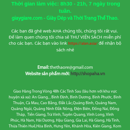
Thời gian làm việc: 8h30 - 21h, 7 ngày trong
tuần.
giaygiare.com - Giày Dép và Thời Trang Thể Thao.
Các bạn đã ghé web AHA chúng tôi, chúng tôi rất vui. 
Để làm quen chúng tôi chia sẻ THƯ VIỆN SÁCH miễn phí 
cho các bạn. Các bạn vào link
để nhận bộ 
https://alan.asia/
sách nhé
Email:
thethaore@gmail.com
Website sản phẩm mới:
http://shopaha.vn
Giao Hàng Trong Vòng 48h Các Tỉnh Sau (lâu hơn với khu vực
huyện xã xa): An Giang, , Bình Định, Bình Dương, Bình Phước, Bình
Thuận, Cà Mau, Cao Bằng, Đắk Lắc,Quảng Bình, Quảng Nam,
Quảng Ngãi, Quảng Ninh Đắk Nông, Điện Biên, Đồng Nai, Đồng
Tháp, Tiền Giang, Trà Vinh, Tuyên Quang, Vĩnh Long, Vĩnh
Phúc, Hà Nam, Hải Dương, Hậu Giang, Gia Lai, Hà Giang, Hà Tĩnh,
Thừa Thiên Huế,Hòa Bình, Hưng Yên, Khánh Hòa, Kiên Giang, Kom