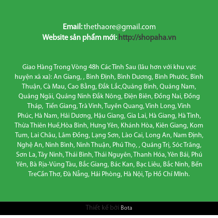
Email:
thethaore@gmail.com
Website sản phẩm mới:
http://shopaha.vn
Giao Hàng Trong Vòng 48h Các Tỉnh Sau (lâu hơn với khu vực
huyện xã xa): An Giang, , Bình Định, Bình Dương, Bình Phước, Bình
Thuận, Cà Mau, Cao Bằng, Đắk Lắc,Quảng Bình, Quảng Nam,
Quảng Ngãi, Quảng Ninh Đắk Nông, Điện Biên, Đồng Nai, Đồng
Tháp, Tiền Giang, Trà Vinh, Tuyên Quang, Vĩnh Long, Vĩnh
Phúc, Hà Nam, Hải Dương, Hậu Giang, Gia Lai, Hà Giang, Hà Tĩnh,
Thừa Thiên Huế,Hòa Bình, Hưng Yên, Khánh Hòa, Kiên Giang, Kom
Tum, Lai Châu, Lâm Đồng, Lạng Sơn, Lào Cai, Long An, Nam Định,
Nghệ An, Ninh Bình, Ninh Thuận, Phú Thọ, , Quảng Trị, Sóc Trăng,
Sơn La, Tây Ninh, Thái Bình, Thái Nguyên, Thanh Hóa, Yên Bái, Phú
Yên, Bà Rịa-Vũng Tàu, Bắc Giang, Bác Kan, Bạc Liêu, Bắc Ninh, Bến
TreCần Thơ, Đà Nẵng, Hải Phòng, Hà Nội, Tp Hồ Chí MInh.
Thiết kế bởi
Bota