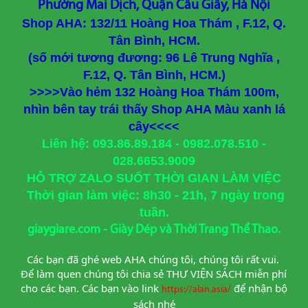
Phường Mai Dịch, Quận Cầu Giấy, Hà Nội
Shop AHA: 132/11 Hoàng Hoa Thám , F.12, Q.
Tân Bình, HCM.
(số mới tương đương: 96 Lê Trung Nghĩa ,
F.12, Q. Tân Bình, HCM.)
>>>>Vào hẻm 132 Hoàng Hoa Thám 100m,
nhìn bên tay trái thấy Shop AHA Màu xanh lá
cây<<<<
Liên hệ: 093.86.89.184 - 0982.078.510 -
028.6653.9009
HỖ TRỢ ZALO SUỐT THỜI GIAN LÀM VIỆC
Thời gian làm việc: 8h30 - 21h, 7 ngày trong
tuần.
giaygiare.com - Giày Dép và Thời Trang Thể Thao.
Các bạn đã ghé web AHA chúng tôi, chúng tôi rất vui. 
Để làm quen chúng tôi chia sẻ THƯ VIỆN SÁCH miễn phí 
cho các bạn. Các bạn vào link
để nhận bộ 
https://alan.asia/
sách nhé