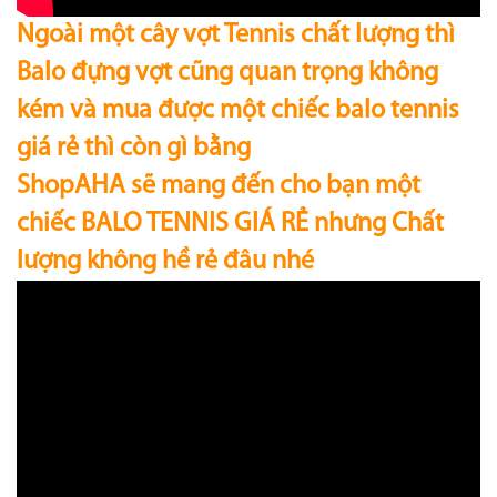
Ngoài một cây vợt Tennis chất lượng thì
Balo đựng vợt cũng quan trọng không
kém và mua được một chiếc balo tennis
giá rẻ thì còn gì bằng
ShopAHA sẽ mang đến cho bạn một
chiếc BALO TENNIS GIÁ RẺ nhưng Chất
lượng không hề rẻ đâu nhé