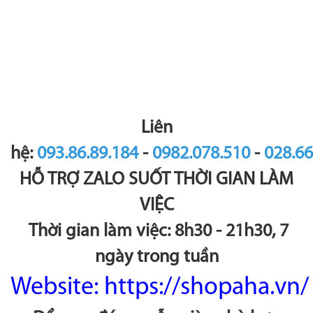
Liên
hệ:
093.86.89.184
-
0982.078.510
-
028.6
HỖ TRỢ ZALO SUỐT THỜI GIAN LÀM
VIỆC
Thời gian làm việc: 8h30 - 21h30, 7
ngày trong tuần
Website:
https://shopaha.vn/