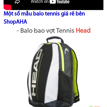
Một số mẫu balo tennis giá rẻ bên
ShopAHA
- Balo bao vợt Tennis
Head