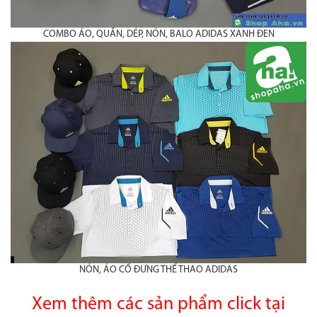
COMBO ÁO, QUẦN, DÉP, NÓN, BALO ADIDAS XANH ĐEN
NÓN, ÁO CỔ ĐƯNG THỂ THAO ADIDAS
Xem thêm các sản phẩm click tại