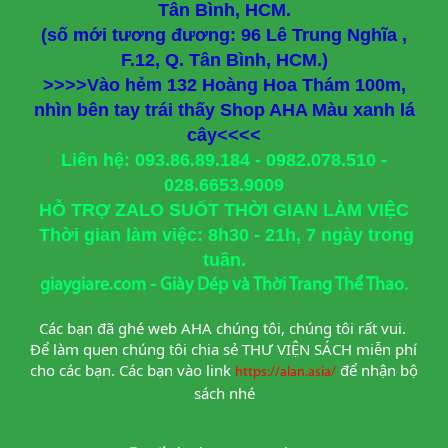
Tân Bình, HCM.
(số mới tương đương: 96 Lê Trung Nghĩa ,
F.12, Q. Tân Bình, HCM.)
>>>>Vào hẻm 132 Hoàng Hoa Thám 100m,
nhìn bên tay trái thấy Shop AHA Màu xanh lá
cây<<<<
Liên hệ: 093.86.89.184 - 0982.078.510 -
028.6653.9009
HỖ TRỢ ZALO SUỐT THỜI GIAN LÀM VIỆC
Thời gian làm việc: 8h30 - 21h, 7 ngày trong
tuần.
giaygiare.com - Giày Dép và Thời Trang Thể Thao.
Các bạn đã ghé web AHA chúng tôi, chúng tôi rất vui. 
Để làm quen chúng tôi chia sẻ THƯ VIỆN SÁCH miễn phí 
cho các bạn. Các bạn vào link
để nhận bộ 
https://alan.asia/
sách nhé