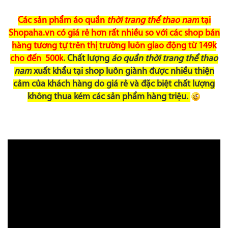
Các sản phẩm áo quần
thời trang thể thao nam
tại
Shopaha.vn có giá rẻ hơn rất nhiều so với các shop bán
hàng tương tự trên thị trường luôn giao động từ 149k
cho đến 500k
. Chất lượng
áo quần thời trang thể thao
nam
xuất khẩu tại shop luôn giành được nhiều thiện
cảm của khách hàng do giá rẻ và đặc biệt chất lượng
không thua kém các sản phẩm hàng triệu.