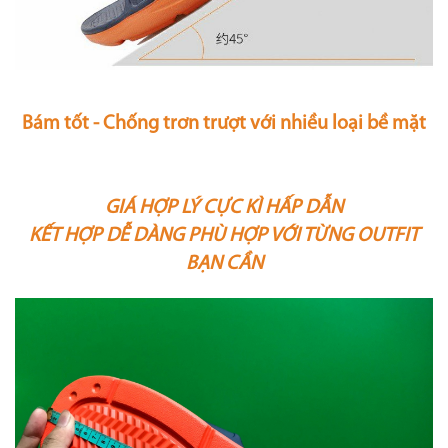
Bám tốt - Chống trơn trượt với nhiều loại bề mặt
GIÁ HỢP LÝ CỰC KÌ HẤP DẪN
KẾT HỢP DỄ DÀNG PHÙ HỢP VỚI TỪNG OUTFIT
BẠN CẦN