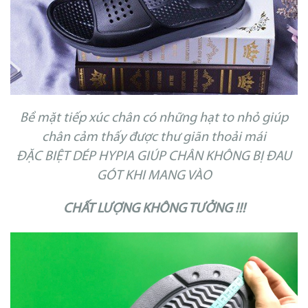
Bề mặt tiếp xúc chân có những hạt to nhỏ giúp
chân cảm thấy được thư giãn thoải mái
ĐẶC BIỆT DÉP HYPIA GIÚP CHÂN KHÔNG BỊ ĐAU
GÓT KHI MANG VÀO
CHẤT LƯỢNG KHÔNG TƯỞNG !!!