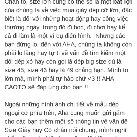
Chân to, size lớn cũng có thể sẽ là một
bất lợi
của chúng ta về việc mua giày dép cỡ lớn, đặc
biệt là đối với những hoạt động hay công việc
thường ngày, trong đó đi học, đi chơi hay kể
cả đi làm là một ví dụ điển hình. Nhưng các
bạn đừng lo, đến với AHA, chúng ta không còn
phải lo lắng hay tự ti về vấn đề tìm kiếm một
đôi dép xỏ hay còn gọi là dép big size dù là
size 45, size 46 hay là 49 chẳng hạn. Mình to
lớn mà, mình phải tự hào chứ <3 !! AHA
CAOTO sẽ đáp ứng cho bạn !!
Ngoài những hình ảnh chi tiết về mẫu dép
ngoại cỡ phía trên, Aha cũng muốn gửi gắm
cho các bạn thêm một số thông tin về vấn đề
Size Giày hay Cỡ chân nói chung, mình nghĩ