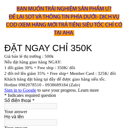
BẠN MUỐN TRẢI NGHIỆM SẢN PHẨM Ư?
ĐỂ LẠI SDT VÀ THÔNG TIN
PHÍA DƯỚI- DỊCH VỤ
COD (XEM HÀNG MỚI TRẢ TIỀN) SIÊU TỐC CHỈ CÓ
TẠI AHA