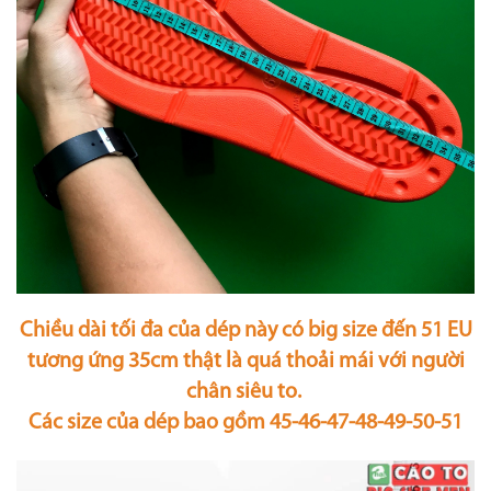
Chiều dài tối đa của dép này có big size đến 51 EU
tương ứng 35cm thật là quá thoải mái với người
chân siêu to.
Các size của dép bao gồm 45-46-47-48-49-50-51