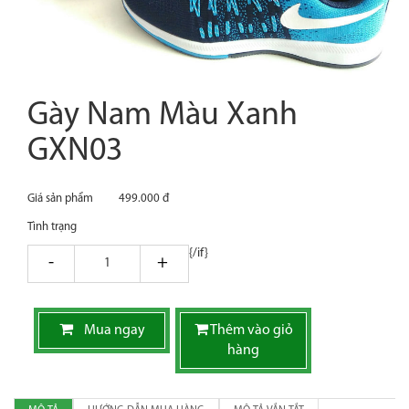
Gày Nam Màu Xanh
GXN03
Giá sản phẩm
499.000 đ
Tình trạng
{/if}
giam
tang
Mua ngay
Thêm vào giỏ
hàng