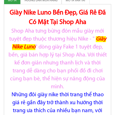
MÔ TẢ
HƯỚNG DẪN MUA HÀNG
MÔ TẢ VẮN TẮT
Giày Nike Luno Bền Đẹp, Giá Rẻ Đã
Có Mặt Tại Shop Aha
Shop Aha tưng bừng đón mẫu giày mới
tuyệt đẹp thuộc thương hiệu Nike - "
Giày
Nike Luno
" dòng giày Fake 1 tuyệt đẹp,
bền, giá bán hợp lý tại Shop Aha. Với thiết
kế đơn giản nhưng thanh lịch và thời
trang dễ dàng cho bạn phối đồ đi chơi
cùng bạn bè, thể hiện sự năng động của
mình.
Những đôi giày nike thời trang thể thao
giá rẻ gần đây trở thành xu hướng thời
trang ưa thích của nhiều bạn nam, với