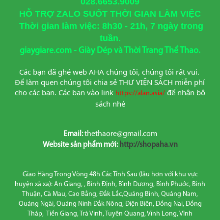
028.6653.9009
HỖ TRỢ ZALO SUỐT THỜI GIAN LÀM VIỆC
Thời gian làm việc: 8h30 - 21h, 7 ngày trong
tuần.
giaygiare.com - Giày Dép và Thời Trang Thể Thao.
Các bạn đã ghé web AHA chúng tôi, chúng tôi rất vui. 
Để làm quen chúng tôi chia sẻ THƯ VIỆN SÁCH miễn phí 
cho các bạn. Các bạn vào link
để nhận bộ 
https://alan.asia/
sách nhé
Email:
thethaore@gmail.com
Website sản phẩm mới:
http://shopaha.vn
Giao Hàng Trong Vòng 48h Các Tỉnh Sau (lâu hơn với khu vực
huyện xã xa): An Giang, , Bình Định, Bình Dương, Bình Phước, Bình
Thuận, Cà Mau, Cao Bằng, Đắk Lắc,Quảng Bình, Quảng Nam,
Quảng Ngãi, Quảng Ninh Đắk Nông, Điện Biên, Đồng Nai, Đồng
Tháp, Tiền Giang, Trà Vinh, Tuyên Quang, Vĩnh Long, Vĩnh