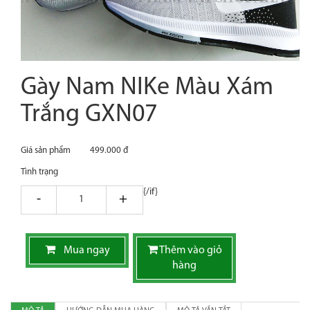
Gày Nam NIKe Màu Xám
Trắng GXN07
Giá sản phẩm
499.000 đ
Tình trạng
{/if}
giam
tang
Mua ngay
Thêm vào giỏ
hàng