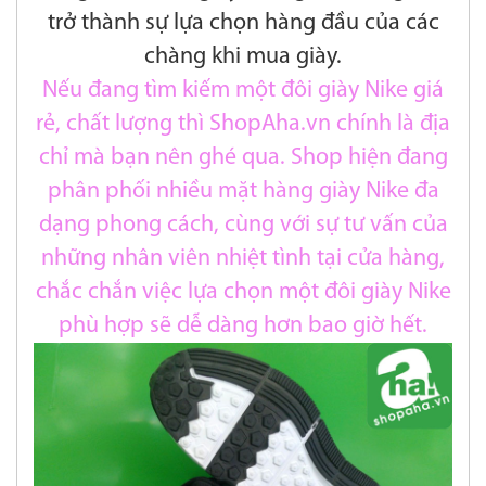
trở thành sự lựa chọn hàng đầu của các
chàng khi mua giày.
Nếu đang tìm kiếm một đôi giày Nike giá
rẻ, chất lượng thì ShopAha.vn chính là địa
chỉ mà bạn nên ghé qua. Shop hiện đang
phân phối nhiều mặt hàng giày Nike đa
dạng phong cách, cùng với sự tư vấn của
những nhân viên nhiệt tình tại cửa hàng,
chắc chắn việc lựa chọn một đôi giày Nike
phù hợp sẽ dễ dàng hơn bao giờ hết.