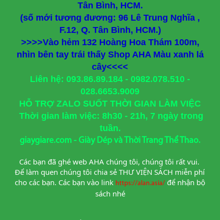
Tân Bình, HCM.
(số mới tương đương: 96 Lê Trung Nghĩa ,
F.12, Q. Tân Bình, HCM.)
>>>>Vào hẻm 132 Hoàng Hoa Thám 100m,
nhìn bên tay trái thấy Shop AHA Màu xanh lá
cây<<<<
Liên hệ: 093.86.89.184 - 0982.078.510 -
028.6653.9009
HỖ TRỢ ZALO SUỐT THỜI GIAN LÀM VIỆC
Thời gian làm việc: 8h30 - 21h, 7 ngày trong
tuần.
giaygiare.com - Giày Dép và Thời Trang Thể Thao.
Các bạn đã ghé web AHA chúng tôi, chúng tôi rất vui. 
Để làm quen chúng tôi chia sẻ THƯ VIỆN SÁCH miễn phí 
cho các bạn. Các bạn vào link
để nhận bộ 
https://alan.asia/
sách nhé