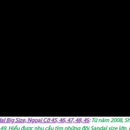
Big Size, Ngoại Cỡ 45, 46, 47, 48, 49
:
Từ năm 2008, Sh
48, 49. Hiểu được nhu cầu tìm những đôi Sandal size lớ