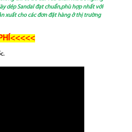
ày dép Sandal đạt chuẩn,phù hợp nhất với
 xuất cho các đơn đặt hàng ở thị trường
 PHÍ<<<<<
ốc.