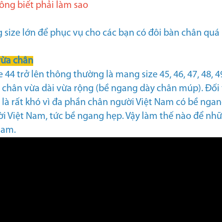
hông biết phải làm sao
 size lớn để phục vụ cho các bạn có đôi bàn chân quá 
vừa chân
e 44 trở lên thông thường là mang size 45, 46, 47, 48, 
n chân vừa dài vừa rộng (bề ngang dày chân múp). Đối
là rất khó vì đa phần chân người Việt Nam có bề ngan
ời Việt Nam, tức bề ngang hẹp. Vậy làm thế nào để nh
Nam.