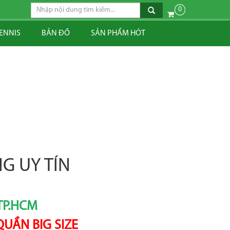
0
TENNIS
BẢN ĐỒ
SẢN PHẨM HÓT
G UY TÍN
TP.HCM
UẦN BIG SIZE