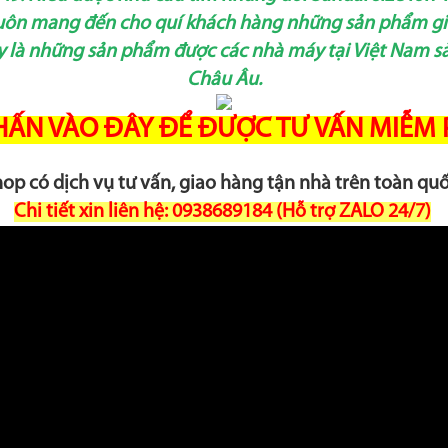
 luôn mang đến cho quí khách hàng những sản phẩm gi
 là những sản phẩm được các nhà máy tại Việt Nam sản
Châu Âu.
ẤN VÀO ĐÂY ĐỂ ĐƯỢC TƯ VẤN MIỄM
op có dịch vụ tư vấn, giao hàng tận nhà trên toàn qu
Chi tiết xin liên hệ: 0938689184 (Hỗ trợ ZALO 24/7)