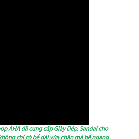
op AHA đã cung cấp Giày Dép, Sandal cho
n không chỉ có bề dài vừa chân mà bề ngang