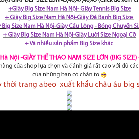
OẠI GIÀY DÉP SIZE LỚN 45,46,47,48,49 (Click để xem chi
+
Giày Big Size Nam Hà Nội-
Giày Tennis Big Size
+
Giày Big Size Nam Hà Nội-Giày Đá Banh Big Size
 Big Size Nam Hà Nội-
Giày Cầu Lông - Bóng Chuyền Si
+
Giày Big Size Nam Hà Nội-Giày Lười Size Ngoại Cỡ
+ Và nhiều sản phẩm Big Size khác
Hà Nội -GIÀY THỂ THAO NAM SIZE LỚN (BIG SIZE) 45,
hàng của shop lựa chọn và đánh giá rất cao với đủ các
của những bạn có chân to
y thời trang abeo xuất khẩu châu âu big si