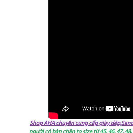
Shop AHA chuyên cung cấp giày dép,Sandal 
người có bàn chân to size từ 45, 46, 47, 