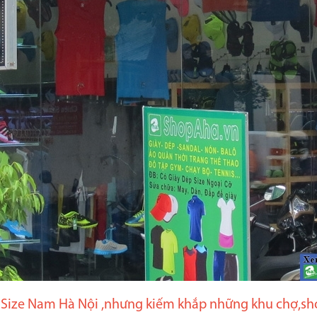
 Size Nam Hà Nội ,nhưng kiếm khắp những khu chợ,sho