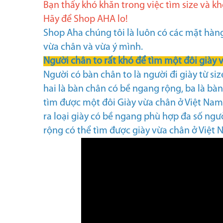
Bạn thấy khó khăn trong việc tìm size và k
Hãy để Shop AHA lo!
Shop Aha chúng tôi là luôn có các mặt hàng
vừa chân và vừa ý mình.
Người chân to rất khó để tìm một đôi giày 
Người có bàn chân to là người đi giày từ siz
hai là bàn chân có bề ngang rộng, ba là bà
tìm được một đôi Giày vừa chân ở Việt Nam 
ra loại giày có bề ngang phù hợp đa số ngư
rộng có thể tìm được giày vừa chân ở Việt 