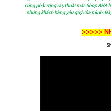
cũng phải rộng rãi, thoải mái. Shop AHA
những khách hàng yêu quý của mình. Đây
>>>>> NH
Sh