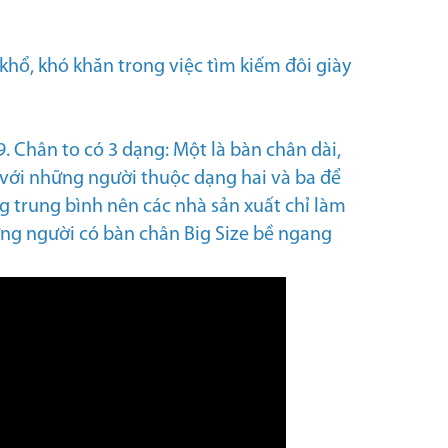
khổ, khó khăn trong việc tìm kiếm đôi giày
49. Chân to có 3 dạng: Một là bàn chân dài,
 với những người thuộc dạng hai và ba để
g trung bình nên các nhà sản xuất chỉ làm
ững người có bàn chân Big Size bề ngang