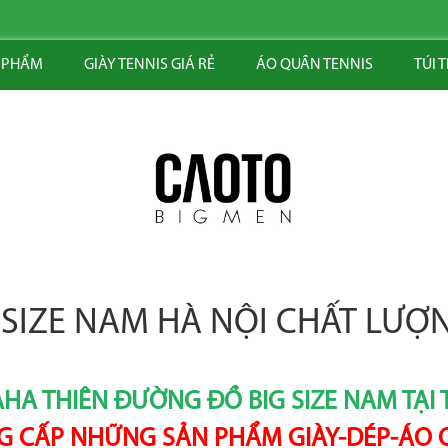
 PHẨM
GIÀY TENNIS GIÁ RẺ
ÁO QUẦN TENNIS
TÚI 
G SIZE NAM HÀ NỘI CHẤT LƯỢN
HA THIÊN ĐƯỜNG ĐỒ BIG SIZE NAM TẠI 
 CẤP NHỮNG SẢN PHẨM GIÀY-DÉP-ÁO Q