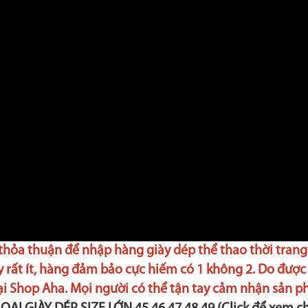
ỏa thuận để nhập hàng giày dép thể thao thời trang 
 rất ít, hàng đảm bảo cực hiếm có 1 không 2. Do được
ại Shop Aha. Mọi người có thể tận tay cảm nhận sản p