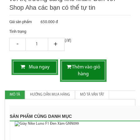
Shop Aha các bạn có thể tự tin
Giá sản phẩm
650.000 đ
Tình trạng
{/if}
giam
tang
Mua ngay
Thêm vào giỏ
hàng
MÔ TẢ
HƯỚNG DẪN MUA HÀNG
MÔ TẢ VẮN TẮT
SẢN PHẨM CÙNG DANH MỤC