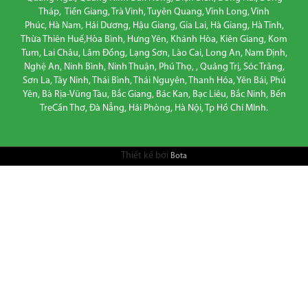
Tháp, Tiền Giang, Trà Vinh, Tuyên Quang, Vĩnh Long, Vĩnh
Phúc, Hà Nam, Hải Dương, Hậu Giang, Gia Lai, Hà Giang, Hà Tĩnh,
Thừa Thiên Huế,Hòa Bình, Hưng Yên, Khánh Hòa, Kiên Giang, Kom
Tum, Lai Châu, Lâm Đồng, Lạng Sơn, Lào Cai, Long An, Nam Định,
Nghệ An, Ninh Bình, Ninh Thuận, Phú Thọ, , Quảng Trị, Sóc Trăng,
Sơn La, Tây Ninh, Thái Bình, Thái Nguyên, Thanh Hóa, Yên Bái, Phú
Yên, Bà Rịa-Vũng Tàu, Bắc Giang, Bác Kan, Bạc Liêu, Bắc Ninh, Bến
TreCần Thơ, Đà Nẵng, Hải Phòng, Hà Nội, Tp Hồ Chí MInh.
Thiết kế bởi
Bota