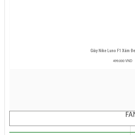
Giày Nike Luno F1 Xám 
499.000 VND
FA