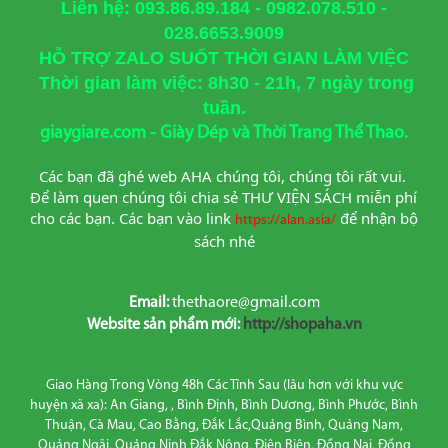
Liên hệ: 093.86.89.184 - 0982.078.510 -
028.6653.9009
HỖ TRỢ ZALO SUỐT THỜI GIAN LÀM VIỆC
Thời gian làm việc: 8h30 - 21h, 7 ngày trong
tuần.
giaygiare.com - Giày Dép và Thời Trang Thể Thao.
Các bạn đã ghé web AHA chúng tôi, chúng tôi rất vui. 
Để làm quen chúng tôi chia sẻ THƯ VIỆN SÁCH miễn phí 
cho các bạn. Các bạn vào link
để nhận bộ 
https://alan.asia/
sách nhé
Email:
thethaore@gmail.com
Website sản phẩm mới:
http://shopaha.vn
Giao Hàng Trong Vòng 48h Các Tỉnh Sau (lâu hơn với khu vực
huyện xã xa): An Giang, , Bình Định, Bình Dương, Bình Phước, Bình
Thuận, Cà Mau, Cao Bằng, Đắk Lắc,Quảng Bình, Quảng Nam,
Quảng Ngãi, Quảng Ninh Đắk Nông, Điện Biên, Đồng Nai, Đồng