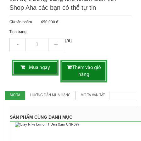
Shop Aha các bạn có thể tự tin
Giá sản phẩm
650.000 đ
Tình trạng
{/if}
giam
tang
Mua ngay
Thêm vào giỏ
hàng
MÔ TẢ
HƯỚNG DẪN MUA HÀNG
MÔ TẢ VẮN TẮT
SẢN PHẨM CÙNG DANH MỤC