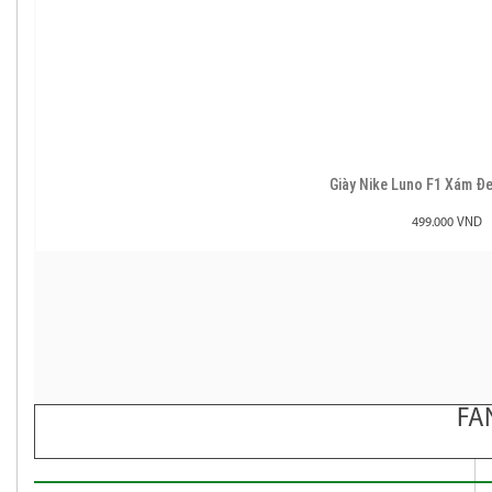
Giày Nike Luno F1 Xám 
499.000 VND
FA