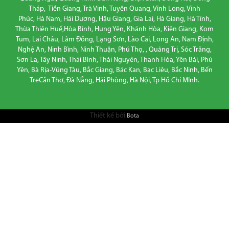
Tháp, Tiền Giang, Trà Vinh, Tuyên Quang, Vĩnh Long, Vĩnh
Phúc, Hà Nam, Hải Dương, Hậu Giang, Gia Lai, Hà Giang, Hà Tĩnh,
Thừa Thiên Huế,Hòa Bình, Hưng Yên, Khánh Hòa, Kiên Giang, Kom
Tum, Lai Châu, Lâm Đồng, Lạng Sơn, Lào Cai, Long An, Nam Định,
Nghệ An, Ninh Bình, Ninh Thuận, Phú Thọ, , Quảng Trị, Sóc Trăng,
Sơn La, Tây Ninh, Thái Bình, Thái Nguyên, Thanh Hóa, Yên Bái, Phú
Yên, Bà Rịa-Vũng Tàu, Bắc Giang, Bác Kan, Bạc Liêu, Bắc Ninh, Bến
TreCần Thơ, Đà Nẵng, Hải Phòng, Hà Nội, Tp Hồ Chí MInh.
Thiết kế bởi
Bota