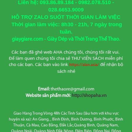
Liên hệ: 093.86.89.184 - 0982.078.510 -
028.6653.9009
HỖ TRỢ ZALO SUỐT THỜI GIAN LÀM VIỆC
Thời gian làm việc: 8h30 - 21h, 7 ngày trong
tuần.
giaygiare.com - Giày Dép và Thời Trang Thể Thao.
Các bạn đã ghé web AHA chúng tôi, chúng tôi rất vui. 
Để làm quen chúng tôi chia sẻ THƯ VIỆN SÁCH miễn phí 
cho các bạn. Các bạn vào link
để nhận bộ 
https://alan.asia/
sách nhé
Email:
thethaore@gmail.com
Website sản phẩm mới:
http://shopaha.vn
Giao Hàng Trong Vòng 48h Các Tỉnh Sau (lâu hơn với khu vực
huyện xã xa): An Giang, , Bình Định, Bình Dương, Bình Phước, Bình
Thuận, Cà Mau, Cao Bằng, Đắk Lắc,Quảng Bình, Quảng Nam,
Quảng Ngãi, Quảng Ninh Đắk Nông, Điện Biên, Đồng Nai, Đồng