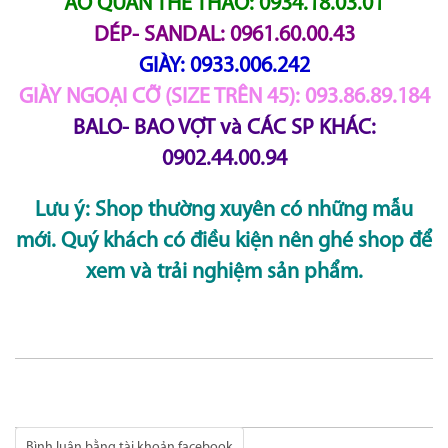
ÁO QUẦN THỂ THAO: 0934.18.03.01
DÉP- SANDAL: 0961.60.00.43
GIÀY: 0933.006.242
GIÀY NGOẠI CỠ (SIZE TRÊN 45): 093.86.89.184
BALO- BAO VỢT và CÁC SP KHÁC:
0902.44.00.94
Lưu ý: Shop thường xuyên có những mẫu
mới. Quý khách có điều kiện nên ghé shop để
xem và trải nghiệm sản phẩm.
Bình luận bằng tài khoản facebook