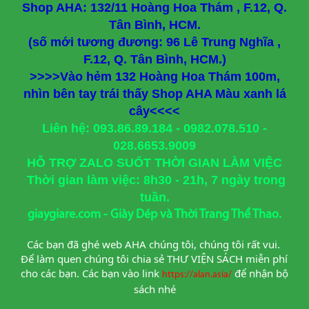
Shop AHA: 132/11 Hoàng Hoa Thám , F.12, Q.
Tân Bình, HCM.
(số mới tương đương: 96 Lê Trung Nghĩa ,
F.12, Q. Tân Bình, HCM.)
>>>>Vào hẻm 132 Hoàng Hoa Thám 100m,
nhìn bên tay trái thấy Shop AHA Màu xanh lá
cây<<<<
Liên hệ: 093.86.89.184 - 0982.078.510 -
028.6653.9009
HỖ TRỢ ZALO SUỐT THỜI GIAN LÀM VIỆC
Thời gian làm việc: 8h30 - 21h, 7 ngày trong
tuần.
giaygiare.com - Giày Dép và Thời Trang Thể Thao.
Các bạn đã ghé web AHA chúng tôi, chúng tôi rất vui. 
Để làm quen chúng tôi chia sẻ THƯ VIỆN SÁCH miễn phí 
cho các bạn. Các bạn vào link
để nhận bộ 
https://alan.asia/
sách nhé