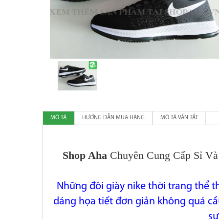
MÔ TẢ
HƯỚNG DẪN MUA HÀNG
MÔ TẢ VẮN TẮT
Shop Aha
Chuyên Cung Cấp Sỉ Và
Những đôi giày nike thời trang thể t
dáng họa tiết
đơn giản không quá cầu
sự