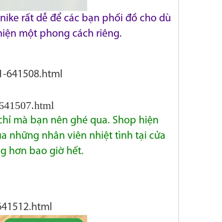
nike rất dễ để các bạn phối đồ cho dù
hiện một phong cách riêng.
1-641508.html
-641507.html
a chỉ mà bạn nên ghé qua. Shop hiện
a những nhân viên nhiệt tình tại cửa
g hơn bao giờ hết.
641512.html