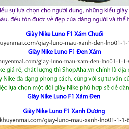
hiều sự lựa chọn cho người dùng, những kiểu giày 
àu, đều tôn được vẻ đẹp của dáng người và thể 
Giày Nike Luno F1 Xám Chuối
huyenmai.com/giay-luno-mau-xanh-den-lno01-1-
Giày Nike Luno F1 Đen Xám
khuyenmai.com/giay-luno-mau-xam-den-lno01-1-1
e giá rẻ, chất lượng thì ShopAha.vn chính là đị
y Nike đa dạng phong cách, cùng với sự tư vấn củ
iệc lựa
chọn một đôi giày Nike phù hợp sẽ dễ dàn
Giày Nike Luno F1 Xám Đen
Giày Nike Luno F1 Xanh Dương
akhuyenmai.com/giay-luno-mau-xanh-lno01-1-1-