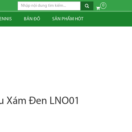
0
TENNIS
BẢN ĐỒ
SẢN PHẨM HÓT
àu Xám Đen LNO01