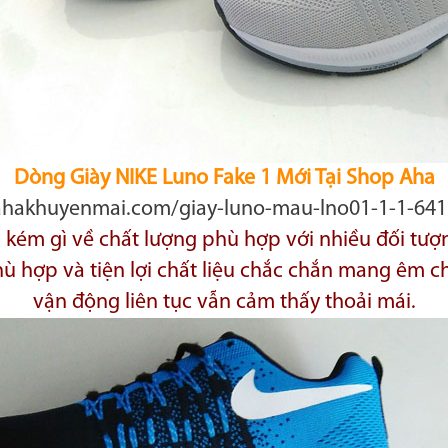
Dòng Giày NIKE Luno Fake 1 Mới Tại Shop Aha
/ahakhuyenmai.com/giay-luno-mau-lno01-1-1-641
kém gì về chất lượng phù hợp với nhiều đối tượ
 phù hợp và tiện lợi chất liệu chắc chắn mang êm
vận động liên tục vẫn cảm thấy thoải mái.