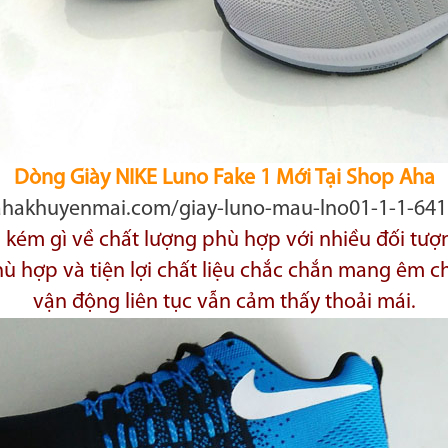
Dòng Giày NIKE Luno Fake 1 Mới Tại Shop Aha
/ahakhuyenmai.com/giay-luno-mau-lno01-1-1-641
kém gì về chất lượng phù hợp với nhiều đối tượ
 phù hợp và tiện lợi chất liệu chắc chắn mang êm
vận động liên tục vẫn cảm thấy thoải mái.