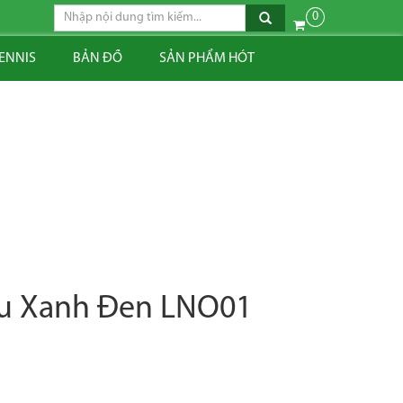
0
TENNIS
BẢN ĐỒ
SẢN PHẨM HÓT
àu Xanh Đen LNO01