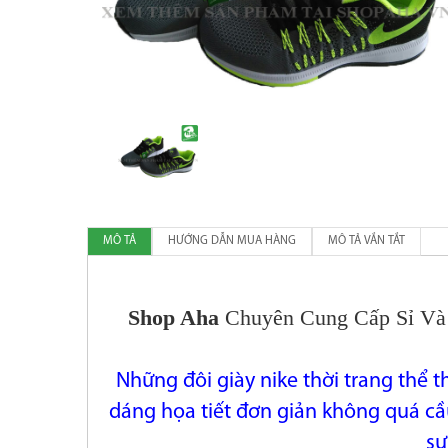
MÔ TẢ
HƯỚNG DẪN MUA HÀNG
MÔ TẢ VẮN TẮT
Shop Aha
Chuyên Cung Cấp Sỉ Và
Những đôi giày nike thời trang thể t
dáng họa tiết
đơn giản không quá cầu
sự