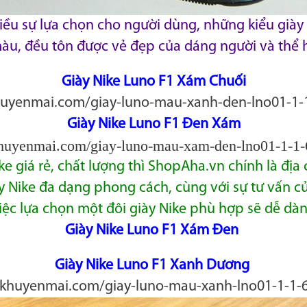
hiều sự lựa chọn cho người dùng, những kiểu giày 
àu, đều tôn được vẻ đẹp của dáng người và thể 
Giày Nike Luno F1 Xám Chuối
huyenmai.com/giay-luno-mau-xanh-den-lno01-1-
Giày Nike Luno F1 Đen Xám
khuyenmai.com/giay-luno-mau-xam-den-lno01-1-1
e giá rẻ, chất lượng thì ShopAha.vn chính là đị
y Nike đa dạng phong cách, cùng với sự tư vấn củ
iệc lựa
chọn một đôi giày Nike phù hợp sẽ dễ dàn
Giày Nike Luno F1 Xám Đen
Giày Nike Luno F1 Xanh Dương
akhuyenmai.com/giay-luno-mau-xanh-lno01-1-1-