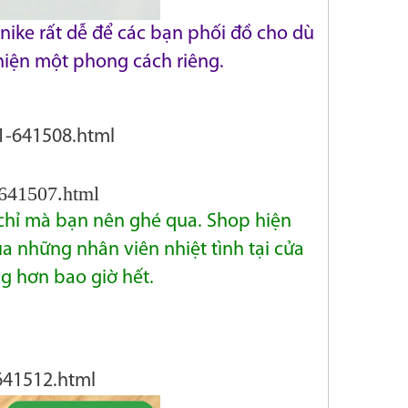
nike rất dễ để các bạn phối đồ cho dù
hiện một phong cách riêng.
1-641508.html
-641507.html
a chỉ mà bạn nên ghé qua. Shop hiện
a những nhân viên nhiệt tình tại cửa
g hơn bao giờ hết.
641512.html