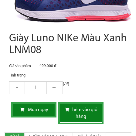
Giày Luno NIKe Màu Xanh
LNM08
Giá sản phẩm
499.000 đ
Tình trạng
{/if}
giam
tang
Mua ngay
Thêm vào giỏ
hàng