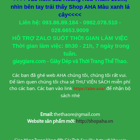
nhìn bên tay trái thấy Shop AHA Màu xanh lá
cây<<<<
Liên hệ: 093.86.89.184 - 0982.078.510 -
028.6653.9009
HỖ TRỢ ZALO SUỐT THỜI GIAN LÀM VIỆC
Thời gian làm việc: 8h30 - 21h, 7 ngày trong
tuần.
giaygiare.com - Giày Dép và Thời Trang Thể Thao.
Các bạn đã ghé web AHA chúng tôi, chúng tôi rất vui. 
Để làm quen chúng tôi chia sẻ THƯ VIỆN SÁCH miễn phí 
cho các bạn. Các bạn vào link
để nhận bộ 
https://alan.asia/
sách nhé
Email:
thethaore@gmail.com
Website sản phẩm mới:
http://shopaha.vn