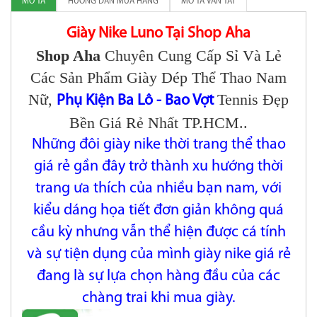
MÔ TẢ
HƯỚNG DẪN MUA HÀNG
MÔ TẢ VẮN TẮT
Giày Nike Luno Tại Shop Aha
Shop Aha
Chuyên Cung Cấp Sỉ Và Lẻ
Các Sản Phẩm Giày Dép Thể Thao Nam
Nữ,
Tennis Đẹp
Phụ Kiện Ba Lô - Bao Vợt
Bền Giá Rẻ Nhất TP.HCM..
Những đôi giày nike thời trang thể thao
giá rẻ gần đây trở thành xu hướng thời
trang ưa thích của nhiều bạn nam, với
kiểu dáng họa tiết
đơn giản không quá
cầu kỳ nhưng vẫn thể hiện được cá tính
và sự tiện dụng của mình giày nike giá rẻ
đang là sự lựa chọn hàng đầu của các
chàng trai khi mua giày.