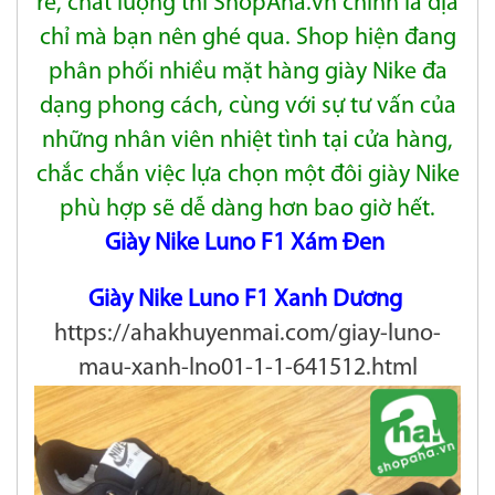
rẻ, chất lượng thì ShopAha.vn chính là địa
chỉ mà bạn nên ghé qua. Shop hiện đang
phân
phối nhiều mặt
hàng giày Nike đa
dạng phong cách, cùng với sự tư vấn của
những nhân viên nhiệt tình tại cửa hàng,
chắc chắn việc lựa
chọn một đôi giày Nike
phù hợp sẽ dễ dàng hơn bao giờ hết.
Giày Nike Luno F1 Xám Đen
Giày Nike Luno F1 Xanh Dương
https://ahakhuyenmai.com/giay-luno-
mau-xanh-lno01-1-1-641512.html