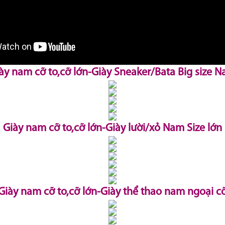
ày nam cỡ to,cỡ lớn-Giày Sneaker/Bata Big size 
Giày nam cỡ to,cỡ lớn-Giày lười/xỏ Nam Size lớn
Giày nam cỡ to,cỡ lớn-Giày thể thao nam ngoại c