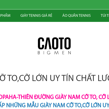
 PHẨM
GIÀY TENNIS GIÁ RẺ
ÁO QUẦN TENNIS
TÚI 
Ỡ TO,CỠ LỚN UY TÍN CHẤT L
OPAHA-THIÊN ĐƯỜNG GIÀY NAM CỠ TO, CỠ 
P NHỮNG MẪU GIÀY NAM CỠ TO,CỠ LỚN UY 