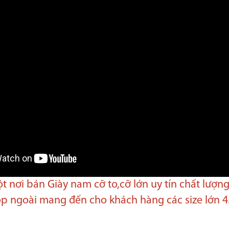
t nơi bán Giày nam cỡ to,cỡ lớn uy tín chất lượn
op ngoài mang đến cho khách hàng các size lớn 