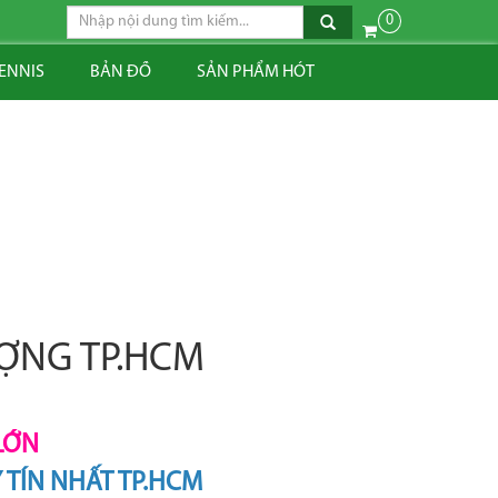
0
TENNIS
BẢN ĐỒ
SẢN PHẨM HÓT
ƯỢNG TP.HCM
LỚN
TÍN NHẤT TP.HCM