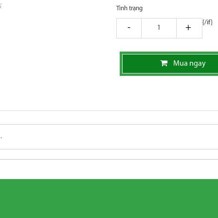
Tình trạng
{/if}
giam
tang
Mua ngay
.