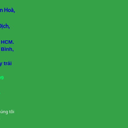
n Hoà,
ịch,
, HCM.
 Bình,
 trái
09
.
úng tôi 
k