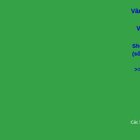
Vă
V
Sh
(s
>
Các 