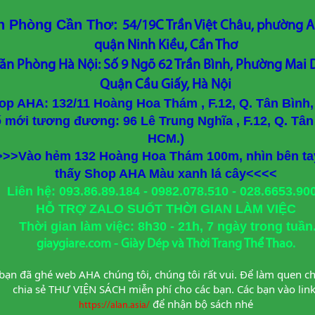
n Phòng Cần Thơ:
54/19C Trần Việt Châu, phường A
quận Ninh Kiều, Cần Thơ
ăn Phòng Hà Nội: Số 9 Ngõ 62 Trần Bình, Phường Mai D
Quận Cầu Giấy, Hà Nội
op AHA: 132/11 Hoàng Hoa Thám , F.12, Q. Tân Bình
ố mới tương đương: 96 Lê Trung Nghĩa , F.12, Q. Tân
HCM.)
>>>Vào hẻm 132 Hoàng Hoa Thám 100m, nhìn bên tay
thấy Shop AHA Màu xanh lá cây<<<<
Liên hệ: 093.86.89.184 - 0982.078.510 - 028.6653.90
HỖ TRỢ ZALO SUỐT THỜI GIAN LÀM VIỆC
Thời gian làm việc: 8h30 - 21h, 7 ngày trong tuần
giaygiare.com - Giày Dép và Thời Trang Thể Thao.
bạn đã ghé web AHA chúng tôi, chúng tôi rất vui. Để làm quen ch
chia sẻ THƯ VIỆN SÁCH miễn phí cho các bạn. Các bạn vào lin
để nhận bộ sách nhé
https://alan.asia/