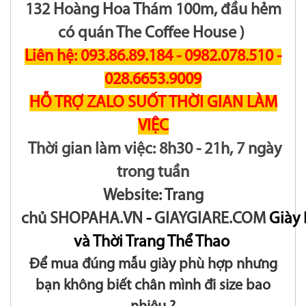
132 Hoàng Hoa Thám 100m, đầu hẻm
có quán The Coffee House )
Liên hệ: 093.86.89.184 - 0982.078.510 -
028.6653.9009
HỖ TRỢ ZALO SUỐT THỜI GIAN LÀM
VIỆC
Thời gian làm việc: 8h30 - 21h, 7 ngày
trong tuần
Website: Trang
chủ
S
HOPAHA
.VN
-
GIAYGIARE.COM
Giày
và Thời Trang Thể Thao
Để mua đúng mẫu giày phù hợp nhưng
bạn không biết chân mình đi size bao