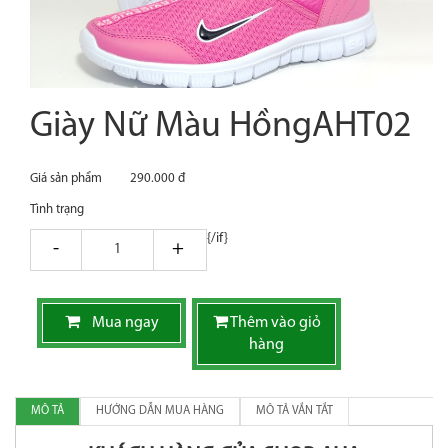
Giày Nữ Màu HồngAHT02
Giá sản phẩm
290.000 đ
Tình trạng
{/if}
giam
tang
Mua ngay
Thêm vào giỏ
hàng
MÔ TẢ
HƯỚNG DẪN MUA HÀNG
MÔ TẢ VẮN TẮT