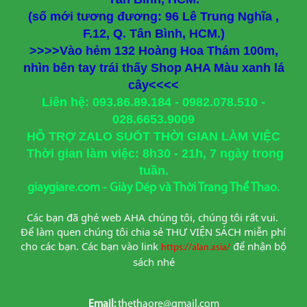
(số mới tương đương: 96 Lê Trung Nghĩa ,
F.12, Q. Tân Bình, HCM.)
>>>>Vào hẻm 132 Hoàng Hoa Thám 100m,
nhìn bên tay trái thấy Shop AHA Màu xanh lá
cây<<<<
Liên hệ: 093.86.89.184 - 0982.078.510 -
028.6653.9009
HỖ TRỢ ZALO SUỐT THỜI GIAN LÀM VIỆC
Thời gian làm việc: 8h30 - 21h, 7 ngày trong
tuần.
giaygiare.com - Giày Dép và Thời Trang Thể Thao.
Các bạn đã ghé web AHA chúng tôi, chúng tôi rất vui. 
Để làm quen chúng tôi chia sẻ THƯ VIỆN SÁCH miễn phí 
cho các bạn. Các bạn vào link
để nhận bộ 
https://alan.asia/
sách nhé
Email:
thethaore@gmail.com