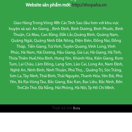
Website sản phẩm mới:
http://shopaha.vn
Giao Hàng Trong Vòng 48h Các Tỉnh Sau (lâu hơn với khu vực
huyện xã xa): An Giang, , Bình Định, Bình Dương, Bình Phước, Bình
Thuận, Cà Mau, Cao Bằng, Đắk Lắc,Quảng Bình, Quảng Nam,
Quảng Ngãi, Quảng Ninh Đắk Nông, Điện Biên, Đồng Nai, Đồng
Tháp, Tiền Giang, Trà Vinh, Tuyên Quang, Vĩnh Long, Vĩnh
Phúc, Hà Nam, Hải Dương, Hậu Giang, Gia Lai, Hà Giang, Hà Tĩnh,
Thừa Thiên Huế,Hòa Bình, Hưng Yên, Khánh Hòa, Kiên Giang, Kom
Tum, Lai Châu, Lâm Đồng, Lạng Sơn, Lào Cai, Long An, Nam Định,
Nghệ An, Ninh Bình, Ninh Thuận, Phú Thọ, , Quảng Trị, Sóc Trăng,
Sơn La, Tây Ninh, Thái Bình, Thái Nguyên, Thanh Hóa, Yên Bái, Phú
Yên, Bà Rịa-Vũng Tàu, Bắc Giang, Bác Kan, Bạc Liêu, Bắc Ninh, Bến
TreCần Thơ, Đà Nẵng, Hải Phòng, Hà Nội, Tp Hồ Chí MInh.
Thiết kế bởi
Bota