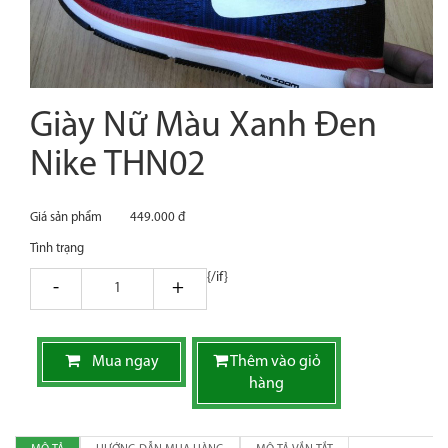
Giày Nữ Màu Xanh Đen
Nike THN02
Giá sản phẩm
449.000 đ
Tình trạng
{/if}
giam
tang
Mua ngay
Thêm vào giỏ
hàng