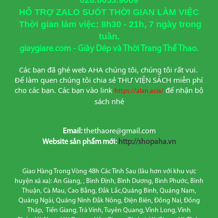
HỖ TRỢ ZALO SUỐT THỜI GIAN LÀM VIỆC
Thời gian làm việc: 8h30 - 21h, 7 ngày trong
tuần.
giaygiare.com - Giày Dép và Thời Trang Thể Thao.
Các bạn đã ghé web AHA chúng tôi, chúng tôi rất vui. 
Để làm quen chúng tôi chia sẻ THƯ VIỆN SÁCH miễn phí 
cho các bạn. Các bạn vào link
để nhận bộ 
https://alan.asia/
sách nhé
Email:
thethaore@gmail.com
Website sản phẩm mới:
http://shopaha.vn
Giao Hàng Trong Vòng 48h Các Tỉnh Sau (lâu hơn với khu vực
huyện xã xa): An Giang, , Bình Định, Bình Dương, Bình Phước, Bình
Thuận, Cà Mau, Cao Bằng, Đắk Lắc,Quảng Bình, Quảng Nam,
Quảng Ngãi, Quảng Ninh Đắk Nông, Điện Biên, Đồng Nai, Đồng
Tháp, Tiền Giang, Trà Vinh, Tuyên Quang, Vĩnh Long, Vĩnh