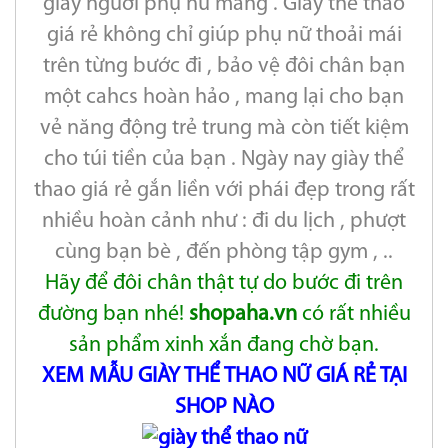
giày người phụ nữ mang . Giày thể thao
giá rẻ không chỉ giúp phụ nữ thoải mái
trên từng bước đi , bảo vệ đôi chân bạn
một cahcs hoàn hảo , mang lại cho bạn
vẻ năng động trẻ trung mà còn tiết kiệm
cho túi tiền của bạn . Ngày nay giày thể
thao giá rẻ gắn liền với phái đẹp trong rất
nhiều hoàn cảnh như : đi du lịch , phượt
cùng bạn bè , đến phòng tập gym , ..
Hãy để đôi chân thật tự do bước đi trên
đường bạn nhé!
shopaha.vn
có rất nhiều
sản phẩm xinh xắn đang chờ bạn.
XEM MẪU GIÀY THỂ THAO NỮ GIÁ RẺ TẠI
SHOP NÀO