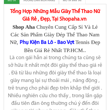
MÔ TẢ
HƯỚNG DẪN MUA HÀNG
MÔ TẢ VẮN TẮT
Tổng Hợp Những Mẫu Giày Thể Thao Nữ
Giá Rẻ , Đẹp, Tại Shopaha.vn
Shop Aha
Chuyên Cung Cấp Sỉ Và Lẻ
Các Sản Phẩm Giày Dép Thể Thao Nam
Nữ,
Tennis Đẹp
Phụ Kiện Ba Lô - Bao Vợt
Bền Giá Rẻ Nhất TP.HCM..
Là con gái hẳn ai trong chúng ta cũng sẽ
sở hữu ít nhất một đôi giày thể thao giá rẻ
. Đã từ lâu những đôi giày thể thao là loại
giày mang lại sự thoải mái , năng động ,
trẻ trung cho phái đẹp trên khắp thế giới .
Nhiều nghiên cứu cho thấy , trong lần gặp
đầu tiên đàn ông thường chú ý đến đôi