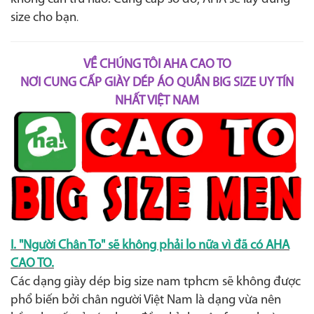
size cho bạn
.
VỀ CHÚNG TÔI AHA CAO TO
NƠI CUNG CẤP GIÀY DÉP ÁO QUẦN BIG SIZE UY TÍN
NHẤT VIỆT NAM
I. "Người Chân To" sẽ không phải lo nữa vì đã có AHA
CAO TO.
Các dạng giày dép big size nam tphcm sẽ không được
phổ biến bởi chân người Việt Nam là dạng vừa nên