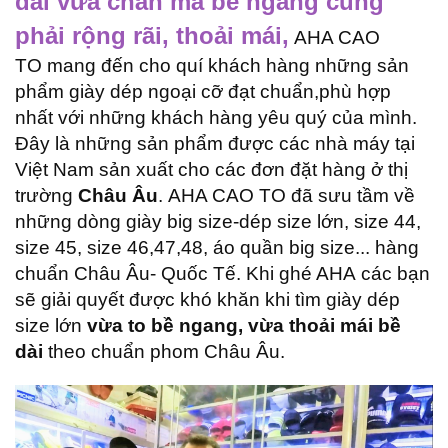
dài vừa chân mà bề ngang cũng
phải rộng rãi, thoải mái,
AHA CAO
TO mang đến cho quí khách hàng những sản
phẩm giày dép ngoại cỡ đạt chuẩn,phù hợp
nhất với những khách hàng yêu quý của mình.
Đây là những sản phẩm được các nhà máy tại
Việt Nam sản xuất cho các đơn đặt hàng ở thị
trường
Châu Âu
.
AHA CAO TO đã sưu tầm về
những dòng giày big size-dép size lớn, size 44,
size 45, size 46,47,48, áo quần big size... hàng
chuẩn Châu Âu- Quốc Tế. Khi ghé AHA các bạn
sẽ giải quyết được khó khăn khi tìm giày dép
size lớn
vừa to bề ngang, vừa thoải mái bề
dài
theo chuẩn phom Châu Âu.