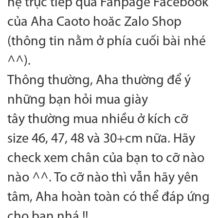
hệ trực tiếp qua Fanpage Facebook
của Aha Caoto hoăc Zalo Shop
(thông tin nằm ở phía cuối bài nhé
^^).
Thông thường, Aha thường để ý
những bạn hỏi mua giày
tây thường mua nhiều ở kích cỡ
size 46, 47, 48 và 30+cm nữa. Hãy
check xem chân của bạn to cỡ nào
nào ^^. To cỡ nào thì vẫn hãy yên
tâm, Aha hoàn toàn có thể đáp ứng
cho ban nhá !!.