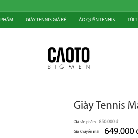
 PHẨM
GIÀY TENNIS GIÁ RẺ
ÁO QUẦN TENNIS
TÚI 
Giày Tennis 
850.000 đ
Giá sản phẩm
649.000 
Giá khuyến mãi