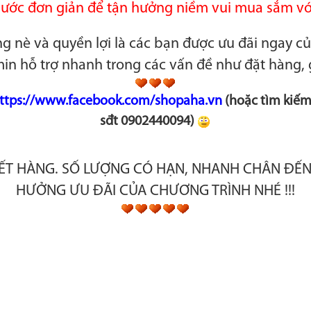
ước đơn giản để t
ận hưởng niềm vui mua sắm vớ
ng nè và quyền lợi là các bạn được ưu đãi ngay c
in hỗ trợ nhanh trong các vấn đề như đặt hàng, 
ttps://www.facebook.com/shopaha.vn
(hoặc tìm kiếm
sđt 0902440094)
ẾT HÀNG. SỐ LƯỢNG CÓ HẠN, NHANH CHÂN ĐẾ
HƯỞNG ƯU ĐÃI CỦA CHƯƠNG TRÌNH NHÉ !!!