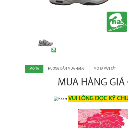
MÔ TẢ
HƯỚNG DẪN MUA HÀNG
MÔ TẢ VẮN TẮT
MUA HÀNG GIÁ 
VUI LÒNG ĐỌC KỸ CH