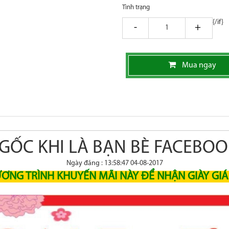
Tình trạng
{/if}
giam
tang
Mua ngay
GỐC KHI LÀ BẠN BÈ FACEBOO
Ngày đăng : 13:58:47 04-08-2017
ƯƠNG TRÌNH KHUYẾN MÃI NÀY ĐỂ NHẬN GIÀY GI