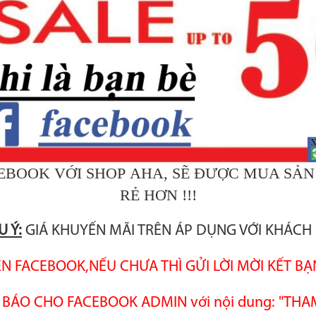
CEBOOK VỚI SHOP AHA, SẼ ĐƯỢC MUA SẢN
RẺ HƠN !!!
U Ý:
GIÁ KHUYẾN MÃI TRÊN ÁP DỤNG VỚI KHÁCH
RÊN FACEBOOK,NẾU CHƯA THÌ GỬI LỜI MỜI KẾT BẠ
NG BÁO CHO FACEBOOK ADMIN với nội dung: "T