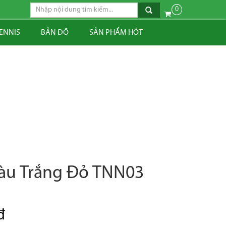
0
TENNIS
BẢN ĐỒ
SẢN PHẨM HÓT
Màu Trắng Đỏ TNN03
đ