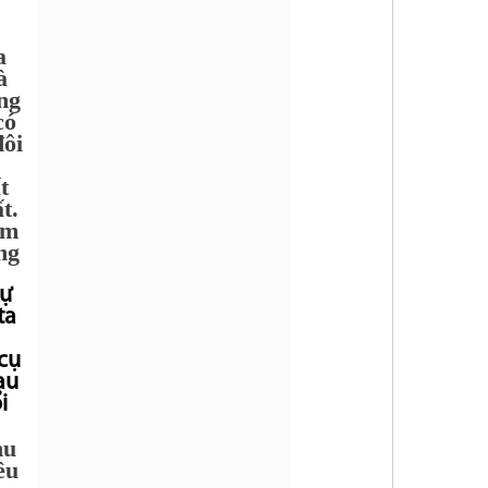
a
à
ng
có
đôi
t
t.
ẩm
ng
sự
ta
cụ
au
i
hu
ều