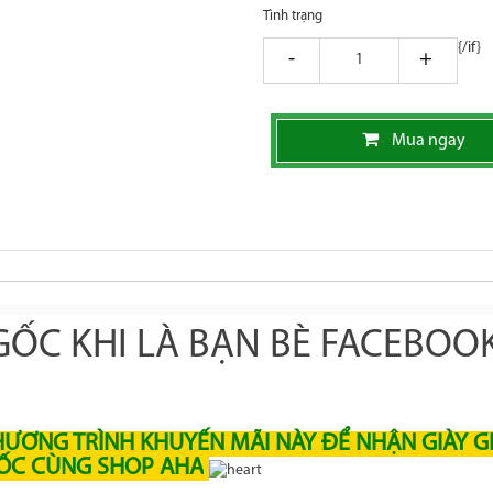
Tình trạng
{/if}
giam
tang
Mua ngay
ỐC KHI LÀ BẠN BÈ FACEBOO
HƯƠNG TRÌNH KHUYẾN MÃI NÀY ĐỂ NHẬN GIÀY G
ỐC CÙNG SHOP AHA