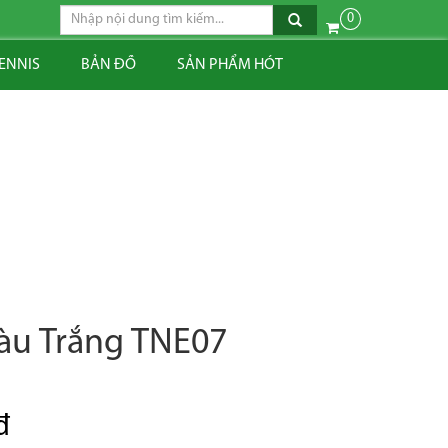
0
TENNIS
BẢN ĐỒ
SẢN PHẨM HÓT
Màu Trắng TNE07
đ