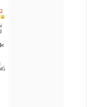
 2
n
i
g
ặc
H
NG