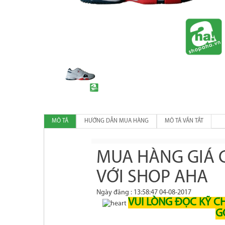
MÔ TẢ
HƯỚNG DẪN MUA HÀNG
MÔ TẢ VẮN TẮT
MUA HÀNG GIÁ G
VỚI SHOP AHA
Ngày đăng : 13:58:47 04-08-2017
VUI LÒNG ĐỌC KỸ C
G