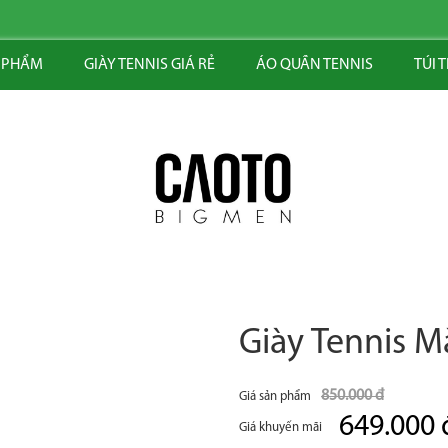
 PHẨM
GIÀY TENNIS GIÁ RẺ
ÁO QUẦN TENNIS
TÚI 
Giày Tennis 
850.000 đ
Giá sản phẩm
649.000 
Giá khuyến mãi