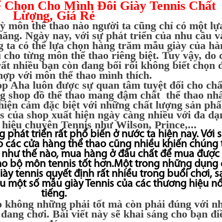
 Chọn Cho Mình Đôi Giày Tennis Chất
Lượng, Giá Rẻ
kỳ môn thể thao nào người ta cũng chỉ có một lự
năng. Ngày nay, với sự phát triển của nhu cầu v
 ta có thể lựa chọn hàng trăm mẫu giày của hà
cho từng môn thể thao riêng biệt. Tuy vậy, do 
ất nhiều bạn còn đang bối rối không biết chọn 
hợp với môn thể thao mình thích.
 Aha luôn được sự quan tâm tuyệt đối cho chấ
g shop đồ thể thao mang đậm chất thể thao nhấ
hiện cảm đặc biệt với những chất lượng sản ph
 của shop xuất hiện ngày càng nhiều với đa dạ
iệu chuyên Tennis như Wilson, Prince,...
phát triển rất phổ biến ở nước ta hiện nay. Với 
eo các cửa hàng thể thao
cũng nhiều khiến chúng 
n như thế nào, mua hàng ở đâu chất để mua được
o bộ môn tennis tốt hơn.Một trong những dụng 
iày tennis quyết định rất nhiều trong buổi chơi, s
iệu một số mẫu giày Tennis
của các thương hiệu nổ
tiếng.
o không những phải tốt mà còn phải đúng với n
đang chơi. Bài viết này sẽ khai sáng cho bạn đi