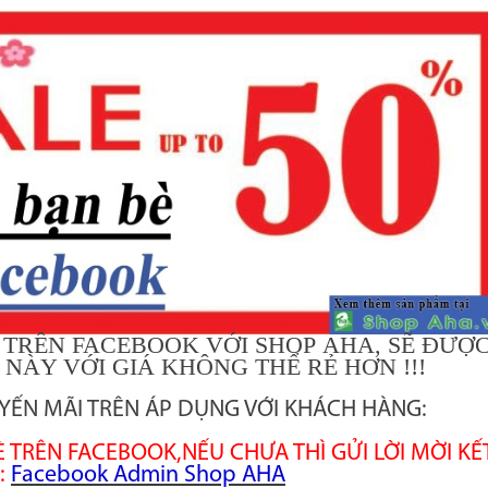
 TRÊN FACEBOOK VỚI SHOP AHA, SẼ ĐƯỢ
NÀY VỚI GIÁ KHÔNG THỂ RẺ HƠN !!!
YẾN MÃI TRÊN ÁP DỤNG VỚI KHÁCH HÀNG:
BÈ TRÊN FACEBOOK,NẾU CHƯA THÌ GỬI LỜI MỜI KẾ
:
Facebook Admin Shop AHA