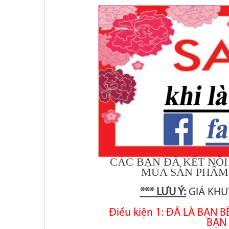
CÁC BẠN ĐÃ KẾT NỐI
MUA SẢN PHẨM 
*** LƯU Ý:
GIÁ KHU
Điều kiện 1: ĐÃ LÀ BẠN 
BẠN 