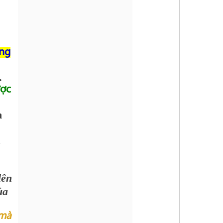
ờng
.
ược
h
a
lên
ủa
 mà