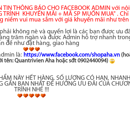
ẮN TIN THÔNG BÁO CHO FACEBOOK ADMIN với nội
 TRÌNH KHUYẾN MÃI + MÃ SP MUỐN MUA" . Chỉ
g niềm vui mua sắm với giá khuyến mãi như trê
 phải không nè và quyền lợi là các bạn được ưu đã
hàng trăm ngàn và được Admin hỗ trợ nhanh tron
ấn đề như đặt hàng, giao hàng
dmin là:
https://www.facebook.com/shopaha.vn
(ho
i tên: Quantrivien Aha hoặc sđt 0902440094)
PHẨM NÀY HẾT HÀNG. SỐ LƯỢNG CÓ HẠN, NHAN
G GẦN BẠN NHẤT ĐỂ HƯỞNG ƯU ĐÃI CỦA CHƯƠ
TRÌNH NHÉ !!!