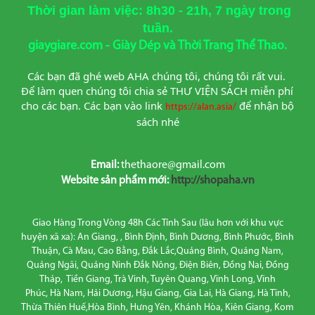
Thời gian làm việc: 8h30 - 21h, 7 ngày trong
tuần.
giaygiare.com - Giày Dép và Thời Trang Thể Thao.
Các bạn đã ghé web AHA chúng tôi, chúng tôi rất vui. 
Để làm quen chúng tôi chia sẻ THƯ VIỆN SÁCH miễn phí 
cho các bạn. Các bạn vào link
để nhận bộ 
https://alan.asia/
sách nhé
Email:
thethaore@gmail.com
Website sản phẩm mới:
http://shopaha.vn
Giao Hàng Trong Vòng 48h Các Tỉnh Sau (lâu hơn với khu vực
huyện xã xa): An Giang, , Bình Định, Bình Dương, Bình Phước, Bình
Thuận, Cà Mau, Cao Bằng, Đắk Lắc,Quảng Bình, Quảng Nam,
Quảng Ngãi, Quảng Ninh Đắk Nông, Điện Biên, Đồng Nai, Đồng
Tháp, Tiền Giang, Trà Vinh, Tuyên Quang, Vĩnh Long, Vĩnh
Phúc, Hà Nam, Hải Dương, Hậu Giang, Gia Lai, Hà Giang, Hà Tĩnh,
Thừa Thiên Huế,Hòa Bình, Hưng Yên, Khánh Hòa, Kiên Giang, Kom