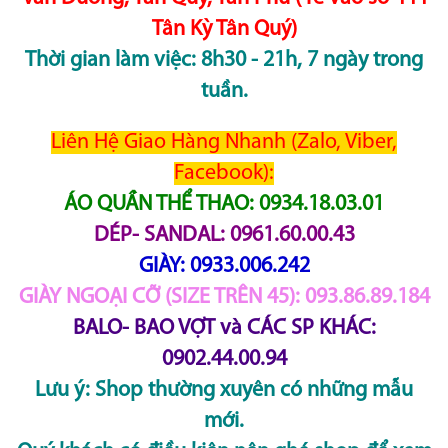
Tân Kỳ Tân Quý)
Thời gian làm việc: 8h30 - 21h, 7 ngày trong
tuần.
Liên Hệ Giao Hàng Nhanh (Zalo, Viber,
Facebook):
ÁO QUẦN THỂ THAO: 0934.18.03.01
DÉP- SANDAL: 0961.60.00.43
GIÀY: 0933.006.242
GIÀY NGOẠI CỠ (SIZE TRÊN 45): 093.86.89.184
BALO- BAO VỢT và CÁC SP KHÁC:
0902.44.00.94
Lưu ý: Shop thường xuyên có những mẫu
mới.