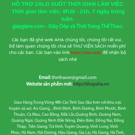
HỖ TRỢ ZALO SUỐT THỜI GIAN LÀM VIỆC
Thời gian làm việc: 8h30 - 21h, 7 ngày trong
tuần.
giaygiare.com - Giày Dép và Thời Trang Thể Thao.
Các bạn đã ghé web AHA chúng tôi, chúng tôi rất vui. 
Để làm quen chúng tôi chia sẻ THƯ VIỆN SÁCH miễn phí 
cho các bạn. Các bạn vào link
để nhận bộ 
https://alan.asia/
sách nhé
Email:
thethaore@gmail.com
Website sản phẩm mới:
http://shopaha.vn
Giao Hàng Trong Vòng 48h Các Tỉnh Sau (lâu hơn với khu vực
huyện xã xa): An Giang, , Bình Định, Bình Dương, Bình Phước, Bình
Thuận, Cà Mau, Cao Bằng, Đắk Lắc,Quảng Bình, Quảng Nam,
Quảng Ngãi, Quảng Ninh Đắk Nông, Điện Biên, Đồng Nai, Đồng
Tháp, Tiền Giang, Trà Vinh, Tuyên Quang, Vĩnh Long, Vĩnh
Phúc, Hà Nam, Hải Dương, Hậu Giang, Gia Lai, Hà Giang, Hà Tĩnh,