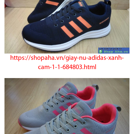
https://shopaha.vn/giay-nu-adidas-xanh-
cam-1-1-684803.html