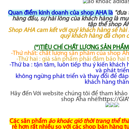
Quan điểm kinh doanh của shop AHA là
"đưa 
hàng đầu, sự hài lòng cùa khách hàng là mục
tập thể shop AH
Shop AHA cam kết với quý khách hàng sẽ hài
quý khách hàng đã chọn 
(*)TIÊU CHÍ CHẤT LƯỢNG SẢN PHẨ
-Thứ nhất: chất lượng sản phẩm của shop A
-Thứ hai : giá sản phẩm phải đảm bảo hai t
-Thứ ba : tận tâm, luôn tiếp thu ý kiến khác
và phát triể
không ngừng phát triển và thay đổi để đáp
khách hàng thân
Hãy đến Với website chúng tôi để tham khảo 
shop Aha nhé!
https://GI
Các sản phẩm
áo khoác gió thời trang thể t
rẻ hơn rất nhiều so với các shop bán hàng tư