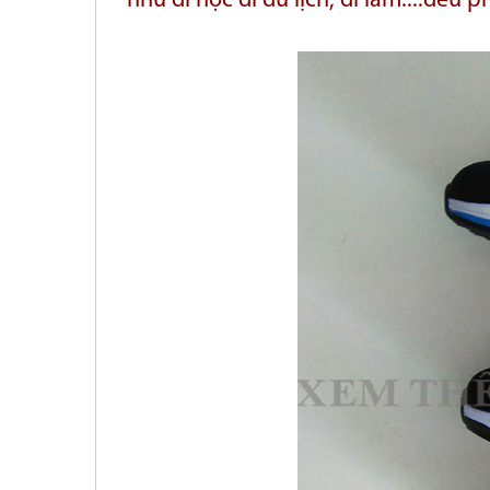
như đi học đi
du lịch, đi làm....đều