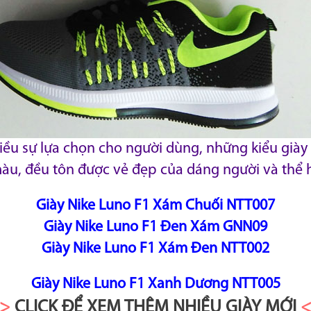
hiều sự lựa chọn cho người dùng, những kiểu giày 
àu, đều tôn được vẻ đẹp của dáng người và thể 
Giày Nike Luno F1 Xám Chuối NTT007
Giày Nike Luno F1 Đen Xám GNN09
Giày Nike Luno F1 Xám Đen NTT002
Giày Nike Luno F1 Xanh Dương NTT005
>>
CLICK ĐỂ XEM THÊM NHIỀU GIÀY MỚI
<