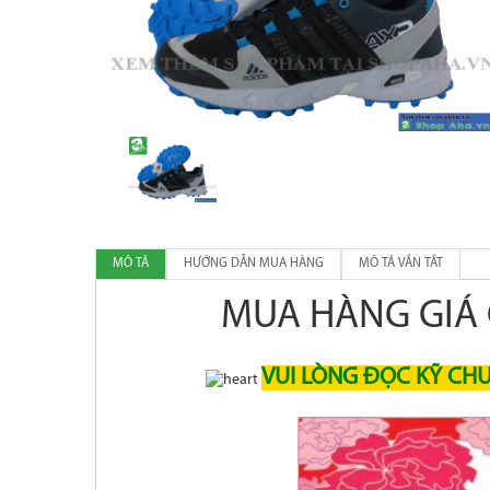
MÔ TẢ
HƯỚNG DẪN MUA HÀNG
MÔ TẢ VẮN TẮT
MUA HÀNG GIÁ 
VUI LÒNG ĐỌC KỸ CH