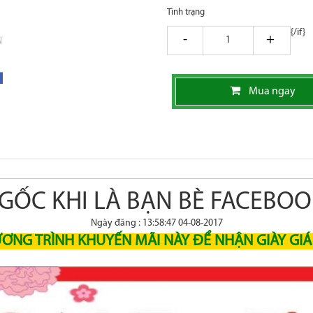
Tình trạng
{/if}
giam
tang
Mua ngay
GỐC KHI LÀ BẠN BÈ FACEBOO
Ngày đăng : 13:58:47 04-08-2017
ƯƠNG TRÌNH KHUYẾN MÃI NÀY ĐỂ NHẬN GIÀY GI