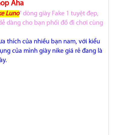
hop Aha
ke Luno
" dòng giày Fake 1 tuyệt đẹp,
g dễ dàng cho bạn phối đồ đi chơi cùng
 ưa thích của nhiều bạn nam, với kiểu
ụng của mình giày nike giá rẻ đang là
ày.