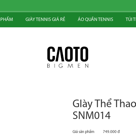
 PHẨM
GIÀY TENNIS GIÁ RẺ
ÁO QUẦN TENNIS
TÚI 
GIày Thể Th
SNM014
Giá sản phẩm
749.000 đ