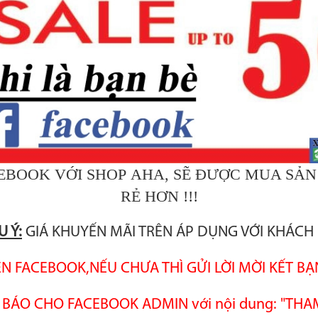
CEBOOK VỚI SHOP AHA, SẼ ĐƯỢC MUA SẢN
RẺ HƠN !!!
U Ý:
GIÁ KHUYẾN MÃI TRÊN ÁP DỤNG VỚI KHÁCH
RÊN FACEBOOK,NẾU CHƯA THÌ GỬI LỜI MỜI KẾT BẠ
NG BÁO CHO FACEBOOK ADMIN với nội dung: "T