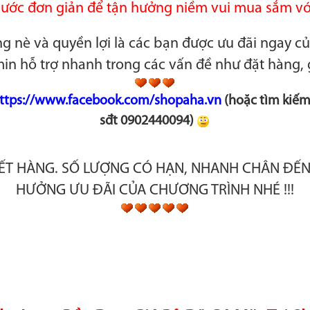
ước đơn giản để t
ận hưởng niềm vui mua sắm vớ
ng nè và quyền lợi là các bạn được ưu đãi ngay c
in hỗ trợ nhanh trong các vấn đề như đặt hàng, 
ttps://www.facebook.com/shopaha.vn
(hoặc tìm kiếm
sđt 0902440094)
ẾT HÀNG. SỐ LƯỢNG CÓ HẠN, NHANH CHÂN ĐẾ
HƯỞNG ƯU ĐÃI CỦA CHƯƠNG TRÌNH NHÉ !!!