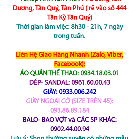
Dương, Tân Quý, Tân Phú ( rẽ vào số 444
Tân Kỳ Tân Quý)
Thời gian làm việc: 8h30 - 21h, 7 ngày
trong tuần.
Liên Hệ Giao Hàng Nhanh (Zalo, Viber,
Facebook):
ÁO QUẦN THỂ THAO: 0934.18.03.01
DÉP- SANDAL: 0961.60.00.43
GIÀY: 0933.006.242
GIÀY NGOẠI CỠ (SIZE TRÊN 45):
093.86.89.184
BALO- BAO VỢT và CÁC SP KHÁC:
0902.44.00.94
Lưu ý: Shop thường xuyên có những mẫu