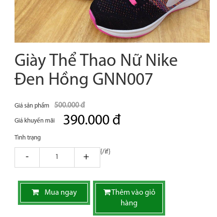
Giày Thể Thao Nữ Nike
Đen Hồng GNN007
500.000 đ
Giá sản phẩm
390.000 đ
Giá khuyến mãi
Tình trạng
{/if}
giam
tang
Mua ngay
Thêm vào giỏ
hàng