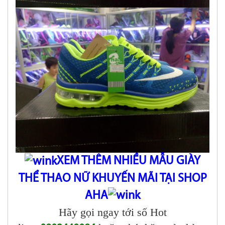
XEM THÊM NHIỀU MẪU GIÀY
THỂ THAO NỮ KHUYẾN MÃI TẠI SHOP
AHA
Hãy gọi ngay tới số Hot