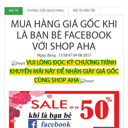
MÔ TẢ
HƯỚNG DẪN MUA HÀNG
MÔ TẢ VẮN TẮT
MUA HÀNG GIÁ GỐC KHI
LÀ BẠN BÈ FACEBOOK
VỚI SHOP AHA
Ngày đăng : 13:58:47 04-08-2017
VUI LÒNG ĐỌC KỸ CHƯƠNG TRÌNH
KHUYẾN MÃI NÀY ĐỂ NHẬN GIÀY GIÁ GỐC
CÙNG SHOP AHA