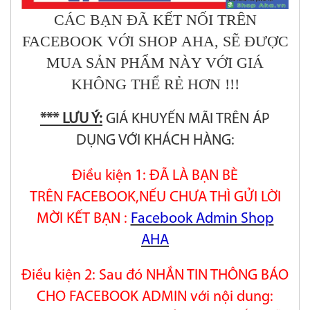
CÁC BẠN ĐÃ KẾT NỐI TRÊN
FACEBOOK VỚI SHOP AHA, SẼ ĐƯỢC
MUA SẢN PHẨM NÀY VỚI GIÁ
KHÔNG THỂ RẺ HƠN !!!
*** LƯU Ý:
GIÁ KHUYẾN MÃI TRÊN ÁP
DỤNG VỚI KHÁCH HÀNG:
Điều kiện 1: ĐÃ LÀ BẠN BÈ
TRÊN FACEBOOK,NẾU CHƯA THÌ GỬI LỜI
MỜI KẾT BẠN :
Facebook Admin Shop
AHA
Điều kiện 2: Sau đó NHẮN TIN THÔNG BÁO
CHO FACEBOOK ADMIN với nội dung: