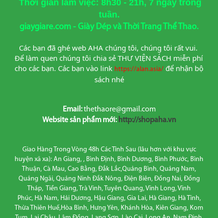
Thời gian làm việc: 8h30 - 21h, 7 ngày trong
tuần.
giaygiare.com - Giày Dép và Thời Trang Thể Thao.
Các bạn đã ghé web AHA chúng tôi, chúng tôi rất vui. 
Để làm quen chúng tôi chia sẻ THƯ VIỆN SÁCH miễn phí 
cho các bạn. Các bạn vào link
để nhận bộ 
https://alan.asia/
sách nhé
Email:
thethaore@gmail.com
Website sản phẩm mới:
http://shopaha.vn
Giao Hàng Trong Vòng 48h Các Tỉnh Sau (lâu hơn với khu vực
huyện xã xa): An Giang, , Bình Định, Bình Dương, Bình Phước, Bình
Thuận, Cà Mau, Cao Bằng, Đắk Lắc,Quảng Bình, Quảng Nam,
Quảng Ngãi, Quảng Ninh Đắk Nông, Điện Biên, Đồng Nai, Đồng
Tháp, Tiền Giang, Trà Vinh, Tuyên Quang, Vĩnh Long, Vĩnh
Phúc, Hà Nam, Hải Dương, Hậu Giang, Gia Lai, Hà Giang, Hà Tĩnh,
Thừa Thiên Huế,Hòa Bình, Hưng Yên, Khánh Hòa, Kiên Giang, Kom
Tum, Lai Châu, Lâm Đồng, Lạng Sơn, Lào Cai, Long An, Nam Định,