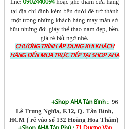
line:
hoặc ghé thăm cửa hàng
0902440094
tại địa chỉ đính kèm bên dưới để trở thành
một trong những khách hàng may mắn sở
hữu những đôi giày thể thao nam đẹp, bền,
giá rẻ bất ngờ nhé.
CHƯƠNG TRÌNH ÁP DỤNG KHI KHÁCH
HÀNG ĐẾN MUA TRỰC TIẾP TẠI SHOP AHA
96
+Shop AHA Tân Bình :
Lê Trung Nghĩa, F.12, Q. Tân Bình,
HCM ( rẽ vào số 132 Hoàng Hoa Thám)
+Shop AHA Tân Phú :
71 Dương Văn