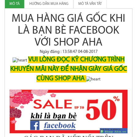
MÔ TẢ
HƯỚNG DẪN MUA HÀNG
MÔ TẢ VẮN TẮT
MUA HÀNG GIÁ GỐC KHI
LÀ BẠN BÈ FACEBOOK
VỚI SHOP AHA
Ngày đăng : 13:58:47 04-08-2017
VUI LÒNG ĐỌC KỸ CHƯƠNG TRÌNH
KHUYẾN MÃI NÀY ĐỂ NHẬN GIÀY GIÁ GỐC
CÙNG SHOP AHA