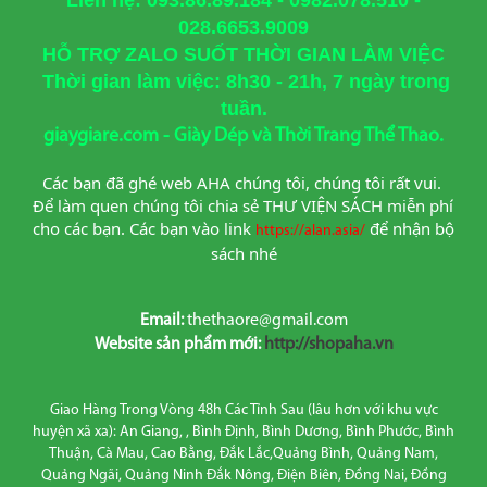
Liên hệ: 093.86.89.184 - 0982.078.510 -
028.6653.9009
HỖ TRỢ ZALO SUỐT THỜI GIAN LÀM VIỆC
Thời gian làm việc: 8h30 - 21h, 7 ngày trong
tuần.
giaygiare.com - Giày Dép và Thời Trang Thể Thao.
Các bạn đã ghé web AHA chúng tôi, chúng tôi rất vui. 
Để làm quen chúng tôi chia sẻ THƯ VIỆN SÁCH miễn phí 
cho các bạn. Các bạn vào link
để nhận bộ 
https://alan.asia/
sách nhé
Email:
thethaore@gmail.com
Website sản phẩm mới:
http://shopaha.vn
Giao Hàng Trong Vòng 48h Các Tỉnh Sau (lâu hơn với khu vực
huyện xã xa): An Giang, , Bình Định, Bình Dương, Bình Phước, Bình
Thuận, Cà Mau, Cao Bằng, Đắk Lắc,Quảng Bình, Quảng Nam,
Quảng Ngãi, Quảng Ninh Đắk Nông, Điện Biên, Đồng Nai, Đồng