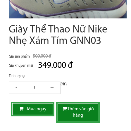
Giày Thể Thao Nữ Nike
Nhẹ Xám Tím GNN03
500.000 đ
Giá sản phẩm
349.000 đ
Giá khuyến mãi
Tình trạng
{/if}
giam
tang
Mua ngay
Thêm vào giỏ
hàng