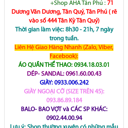
+Shop AHA Tân Phú :
71
Dương Văn Dương, Tân Quý, Tân Phú ( rẽ
vào số 444 Tân Kỳ Tân Quý)
Thời gian làm việc: 8h30 - 21h, 7 ngày
trong tuần.
Liên Hệ Giao Hàng Nhanh (Zalo, Viber,
Facebook):
ÁO QUẦN THỂ THAO: 0934.18.03.01
DÉP- SANDAL: 0961.60.00.43
GIÀY: 0933.006.242
GIÀY NGOẠI CỠ (SIZE TRÊN 45):
093.86.89.184
BALO- BAO VỢT và CÁC SP KHÁC:
0902.44.00.94
Lưu ý: Shop thường xuyên có những mẫu