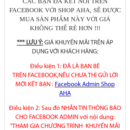
CÁC BẠN ĐÃ KẾT NỐI TRÊN
FACEBOOK VỚI SHOP AHA, SẼ ĐƯỢC
MUA SẢN PHẨM NÀY VỚI GIÁ
KHÔNG THỂ RẺ HƠN !!!
*** LƯU Ý:
GIÁ KHUYẾN MÃI TRÊN ÁP
DỤNG VỚI KHÁCH HÀNG:
Điều kiện 1: ĐÃ LÀ BẠN BÈ
TRÊN FACEBOOK,NẾU CHƯA THÌ GỬI LỜI
MỜI KẾT BẠN :
Facebook Admin Shop
AHA
Điều kiện 2: Sau đó NHẮN TIN THÔNG BÁO
CHO FACEBOOK ADMIN với nội dung:
"THAM GIA CHƯƠNG TRÌNH KHUYẾN MÃI