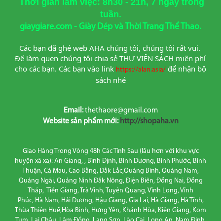
Thời gian làm việc: 8h30 - 21h, 7 ngày trong
tuần.
giaygiare.com - Giày Dép và Thời Trang Thể Thao.
Các bạn đã ghé web AHA chúng tôi, chúng tôi rất vui. 
Để làm quen chúng tôi chia sẻ THƯ VIỆN SÁCH miễn phí 
cho các bạn. Các bạn vào link
để nhận bộ 
https://alan.asia/
sách nhé
Email:
thethaore@gmail.com
Website sản phẩm mới:
http://shopaha.vn
Giao Hàng Trong Vòng 48h Các Tỉnh Sau (lâu hơn với khu vực
huyện xã xa): An Giang, , Bình Định, Bình Dương, Bình Phước, Bình
Thuận, Cà Mau, Cao Bằng, Đắk Lắc,Quảng Bình, Quảng Nam,
Quảng Ngãi, Quảng Ninh Đắk Nông, Điện Biên, Đồng Nai, Đồng
Tháp, Tiền Giang, Trà Vinh, Tuyên Quang, Vĩnh Long, Vĩnh
Phúc, Hà Nam, Hải Dương, Hậu Giang, Gia Lai, Hà Giang, Hà Tĩnh,
Thừa Thiên Huế,Hòa Bình, Hưng Yên, Khánh Hòa, Kiên Giang, Kom
Tum, Lai Châu, Lâm Đồng, Lạng Sơn, Lào Cai, Long An, Nam Định,