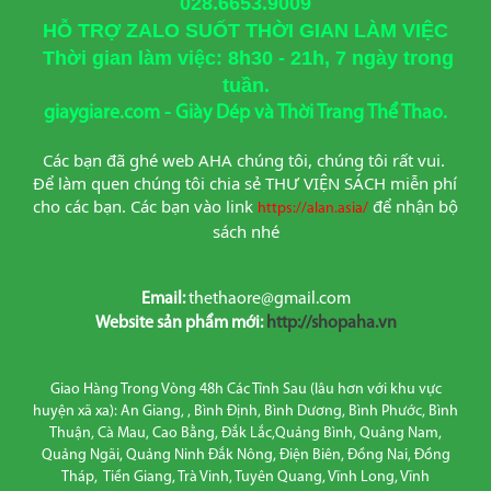
028.6653.9009
HỖ TRỢ ZALO SUỐT THỜI GIAN LÀM VIỆC
Thời gian làm việc: 8h30 - 21h, 7 ngày trong
tuần.
giaygiare.com - Giày Dép và Thời Trang Thể Thao.
Các bạn đã ghé web AHA chúng tôi, chúng tôi rất vui. 
Để làm quen chúng tôi chia sẻ THƯ VIỆN SÁCH miễn phí 
cho các bạn. Các bạn vào link
để nhận bộ 
https://alan.asia/
sách nhé
Email:
thethaore@gmail.com
Website sản phẩm mới:
http://shopaha.vn
Giao Hàng Trong Vòng 48h Các Tỉnh Sau (lâu hơn với khu vực
huyện xã xa): An Giang, , Bình Định, Bình Dương, Bình Phước, Bình
Thuận, Cà Mau, Cao Bằng, Đắk Lắc,Quảng Bình, Quảng Nam,
Quảng Ngãi, Quảng Ninh Đắk Nông, Điện Biên, Đồng Nai, Đồng
Tháp, Tiền Giang, Trà Vinh, Tuyên Quang, Vĩnh Long, Vĩnh