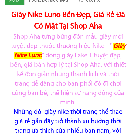
MÔ TẢ
HƯỚNG DẪN MUA HÀNG
MÔ TẢ VẮN TẮT
Giày Nike Luno Bền Đẹp, Giá Rẻ Đã
Có Mặt Tại Shop Aha
Shop Aha tưng bừng đón mẫu giày mới
tuyệt đẹp thuộc thương hiệu Nike - "
Giày
Nike Luno
" dòng giày Fake 1 tuyệt đẹp,
bền, giá bán hợp lý tại Shop Aha. Với thiết
kế đơn giản nhưng thanh lịch và thời
trang dễ dàng cho bạn phối đồ đi chơi
cùng bạn bè, thể hiện sự năng động của
mình.
Những đôi giày nike thời trang thể thao
giá rẻ gần đây trở thành xu hướng thời
trang ưa thích của nhiều bạn nam, với