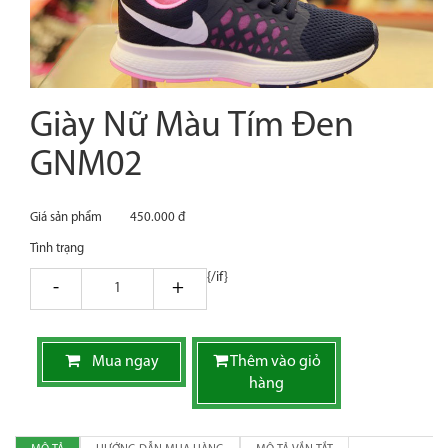
Giày Nữ Màu Tím Đen
GNM02
Giá sản phẩm
450.000 đ
Tình trạng
{/if}
giam
tang
Mua ngay
Thêm vào giỏ
hàng