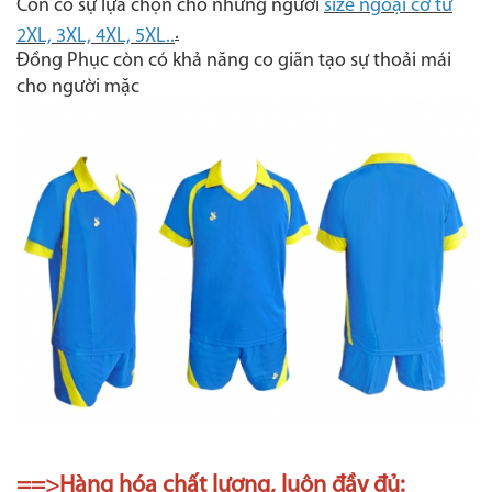
Còn có sự lựa chọn cho những người
size ngoại cỡ từ
.
2XL, 3XL, 4XL, 5XL..
Đồng Phục còn có khả năng co giãn tạo sự thoải mái
cho người mặc
==>Hàng hóa chất lượng, luôn đầy đủ: