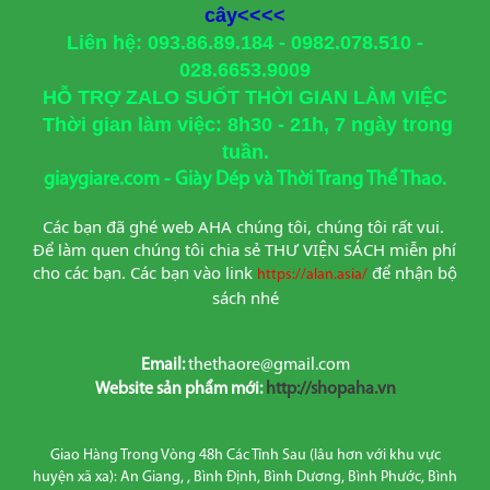
cây<<<<
Liên hệ: 093.86.89.184 - 0982.078.510 -
028.6653.9009
HỖ TRỢ ZALO SUỐT THỜI GIAN LÀM VIỆC
Thời gian làm việc: 8h30 - 21h, 7 ngày trong
tuần.
giaygiare.com - Giày Dép và Thời Trang Thể Thao.
Các bạn đã ghé web AHA chúng tôi, chúng tôi rất vui. 
Để làm quen chúng tôi chia sẻ THƯ VIỆN SÁCH miễn phí 
cho các bạn. Các bạn vào link
để nhận bộ 
https://alan.asia/
sách nhé
Email:
thethaore@gmail.com
Website sản phẩm mới:
http://shopaha.vn
Giao Hàng Trong Vòng 48h Các Tỉnh Sau (lâu hơn với khu vực
huyện xã xa): An Giang, , Bình Định, Bình Dương, Bình Phước, Bình