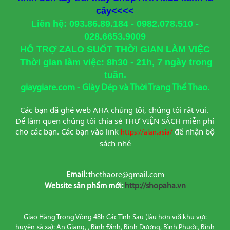
cây<<<<
Liên hệ: 093.86.89.184 - 0982.078.510 -
028.6653.9009
HỖ TRỢ ZALO SUỐT THỜI GIAN LÀM VIỆC
Thời gian làm việc: 8h30 - 21h, 7 ngày trong
tuần.
giaygiare.com - Giày Dép và Thời Trang Thể Thao.
Các bạn đã ghé web AHA chúng tôi, chúng tôi rất vui. 
Để làm quen chúng tôi chia sẻ THƯ VIỆN SÁCH miễn phí 
cho các bạn. Các bạn vào link
để nhận bộ 
https://alan.asia/
sách nhé
Email:
thethaore@gmail.com
Website sản phẩm mới:
http://shopaha.vn
Giao Hàng Trong Vòng 48h Các Tỉnh Sau (lâu hơn với khu vực
huyện xã xa): An Giang, , Bình Định, Bình Dương, Bình Phước, Bình