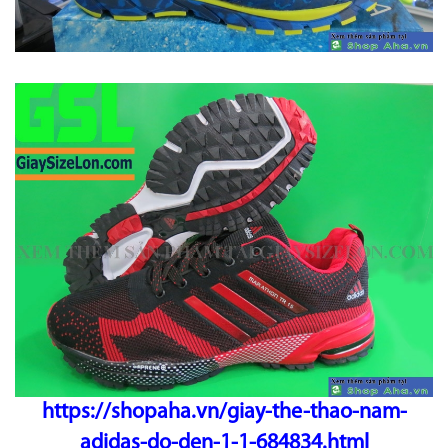
https://shopaha.vn/giay-the-thao-nam-
adidas-do-den-1-1-684834.html