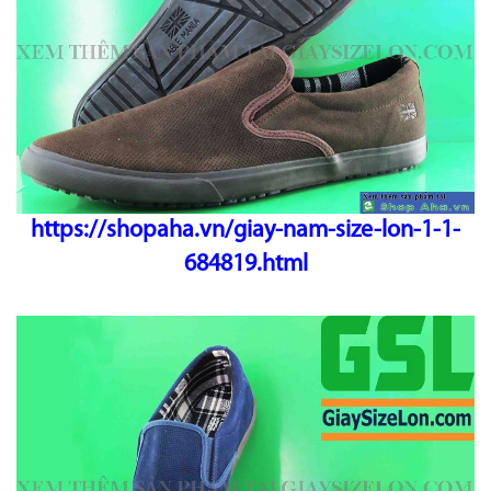
https://shopaha.vn/giay-nam-size-lon-1-1-
684819.html