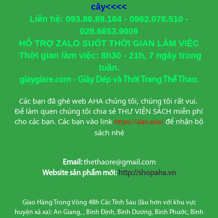
cây<<<<
Liên hệ: 093.86.89.184 - 0982.078.510 -
028.6653.9009
HỖ TRỢ ZALO SUỐT THỜI GIAN LÀM VIỆC
Thời gian làm việc: 8h30 - 21h, 7 ngày trong
tuần.
giaygiare.com - Giày Dép và Thời Trang Thể Thao.
Các bạn đã ghé web AHA chúng tôi, chúng tôi rất vui. 
Để làm quen chúng tôi chia sẻ THƯ VIỆN SÁCH miễn phí 
cho các bạn. Các bạn vào link
để nhận bộ 
https://alan.asia/
sách nhé
Email:
thethaore@gmail.com
Website sản phẩm mới:
http://shopaha.vn
Giao Hàng Trong Vòng 48h Các Tỉnh Sau (lâu hơn với khu vực
huyện xã xa): An Giang, , Bình Định, Bình Dương, Bình Phước, Bình