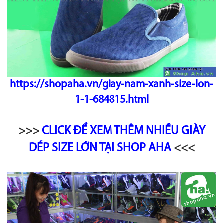
https://shopaha.vn/giay-nam-xanh-size-lon-
1-1-684815.html
>>>
CLICK ĐỂ XEM THÊM NHIỀU GIÀY
DÉP SIZE LỚN TẠI SHOP AHA
<<<