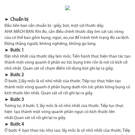
► Chuẩn bị
Đầu tiên bạn cần chuẩn bị : giấy, bút, một sợi thước dây.
AHA MÁCH BẠN: Khi đo, cần điều chỉnh thước dây ôm sát các vòng
của cơ thể bao gồm bụng, ngực, eo,vai để tránh tình trạng đo sai lệch.
Đứng thẳng người, không nghiêng, không gù lưng.
► Bước 1
Đặt nhỏ nhất của thước dây làm mốc. Tiến hành thực hiện thao tác tạo
thành một vòng quanh ở phần eo tức bụng trên rốn là nơi có kích cỡ
nhỏ nhất. Quan sát số chạm điểm rồi dùng bút ghi lại ra giấy.
► Bước 2
Ở bước 2,lấy mốc là số nhỏ nhất của thước. Tiếp tục thực hiện tạo
thành một vòng quanh ở phần bụng dưới rốn tức phần hông bụng có
kích thước lớn nhất. Quan sát số rồi ghi lại ra giấy.
► Bước 3
Tương tự, ở bước 3, lấy mốc là số nhỏ nhất của thước. Tiếp tục thực
hiện tạo thành một vòng quanh phần ngực có kích thước lớn
nhất.Quan sát số rồi ghi lại ra giấy.
► Bước 4
Ở bước 4 bạn thao tác như sau: lấy mốc là số nhỏ nhất của thước. Tiếp