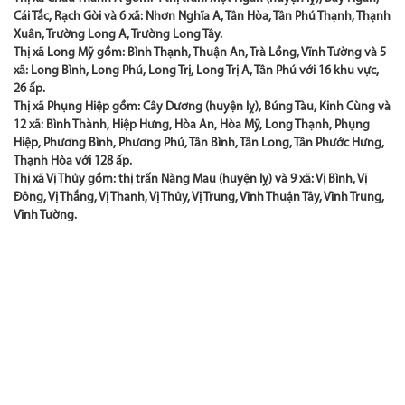
Cái Tắc, Rạch Gòi và 6 xã: Nhơn Nghĩa A, Tân Hòa, Tân Phú Thạnh, Thạnh
Xuân, Trường Long A, Trường Long Tây.
Thị xã Long Mỹ gồm: Bình Thạnh, Thuận An, Trà Lồng, Vĩnh Tường và 5
xã: Long Bình, Long Phú, Long Trị, Long Trị A, Tân Phú với 16 khu vực,
26 ấp.
Thị xã Phụng Hiệp gồm: Cây Dương (huyện lỵ), Búng Tàu, Kinh Cùng và
12 xã: Bình Thành, Hiệp Hưng, Hòa An, Hòa Mỹ, Long Thạnh, Phụng
Hiệp, Phương Bình, Phương Phú, Tân Bình, Tân Long, Tân Phước Hưng,
Thạnh Hòa với 128 ấp.
Thị xã Vị Thủy gồm: thị trấn Nàng Mau (huyện lỵ) và 9 xã: Vị Bình, Vị
Đông, Vị Thắng, Vị Thanh, Vị Thủy, Vị Trung, Vĩnh Thuận Tây, Vĩnh Trung,
Vĩnh Tường.