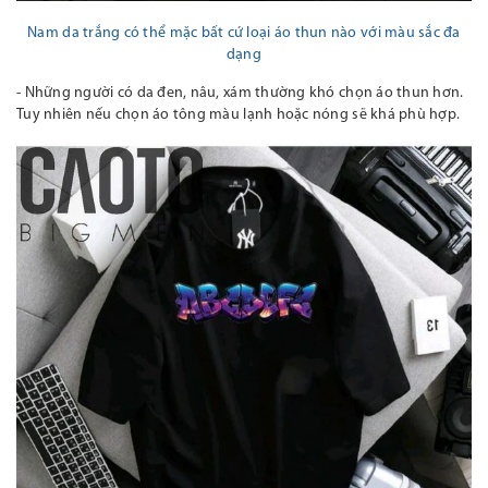
Nam da trắng có thể mặc bất cứ loại áo thun nào với màu sắc đa
dạng
- Những người có da đen, nâu, xám thường khó chọn áo thun hơn.
Tuy nhiên nếu chọn áo tông màu lạnh hoặc nóng sẽ khá phù hợp
.