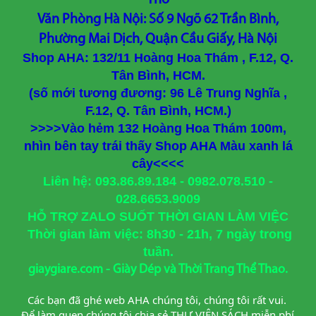
Thơ
Văn Phòng Hà Nội: Số 9 Ngõ 62 Trần Bình,
Phường Mai Dịch, Quận Cầu Giấy, Hà Nội
Shop AHA: 132/11 Hoàng Hoa Thám , F.12, Q.
Tân Bình, HCM.
(số mới tương đương: 96 Lê Trung Nghĩa ,
F.12, Q. Tân Bình, HCM.)
>>>>Vào hẻm 132 Hoàng Hoa Thám 100m,
nhìn bên tay trái thấy Shop AHA Màu xanh lá
cây<<<<
Liên hệ: 093.86.89.184 - 0982.078.510 -
028.6653.9009
HỖ TRỢ ZALO SUỐT THỜI GIAN LÀM VIỆC
Thời gian làm việc: 8h30 - 21h, 7 ngày trong
tuần.
giaygiare.com - Giày Dép và Thời Trang Thể Thao.
Các bạn đã ghé web AHA chúng tôi, chúng tôi rất vui. 
Để làm quen chúng tôi chia sẻ THƯ VIỆN SÁCH miễn phí 