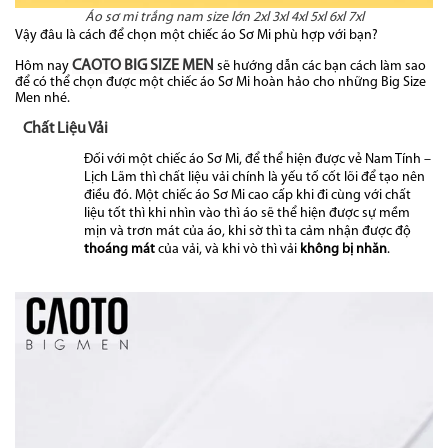
Áo sơ mi trắng nam size lớn 2xl 3xl 4xl 5xl 6xl 7xl
Vậy đâu là cách để chọn một chiếc áo Sơ Mi phù hợp với bạn?
CAOTO BIG SIZE MEN
Hôm nay
sẽ hướng dẫn các bạn cách làm sao
để có thể chọn được một chiếc áo Sơ Mi hoàn hảo cho những Big Size
Men nhé.
Chất Liệu Vải
Đối với một chiếc áo Sơ Mi, để thể hiện được vẻ Nam Tính –
Lịch Lãm thì chất liệu vải chính là yếu tố cốt lõi để tạo nên
điều đó. Một chiếc áo Sơ Mi cao cấp khi đi cùng với chất
liệu tốt thì khi nhìn vào thì áo sẽ thể hiện được sự mềm
mịn và trơn mát của áo,
khi sờ thì ta cảm nhận được độ
thoáng mát
của vải, và khi vò thì vải
không bị nhăn
.