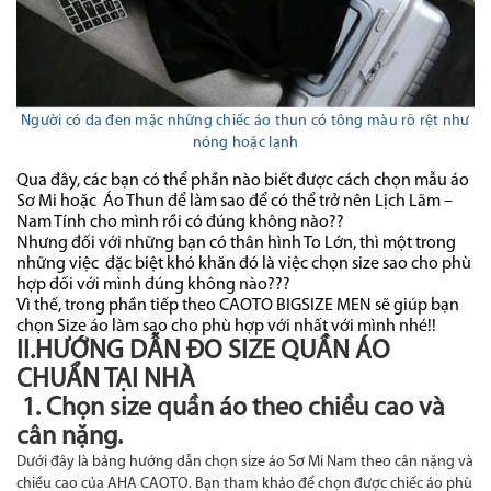
Người có da đen mặc những chiếc áo thun có tông màu rõ rệt như
nóng hoặc lạnh
Qua đây, các bạn có thể phần nào biết được cách chọn mẫu áo
Sơ Mi hoặc Áo Thun để làm sao để có thể trở nên Lịch Lãm –
Nam Tính cho mình rồi có đúng không nào??
Nhưng đối với những bạn có thân hình To Lớn, thì một trong
những việc đặc biệt khó khăn đó là việc chọn size sao cho phù
hợp đối với mình đúng không nào???
Vì thế, trong phần tiếp theo CAOTO BIGSIZE MEN sẽ giúp bạn
chọn Size áo làm sao cho phù hợp với nhất với mình nhé!!
II.HƯỚNG DẪN ĐO SIZE QUẦN ÁO
CHUẨN TẠI NHÀ
1. Chọn size quần áo theo chiều cao và
cân nặng.
Dưới đây là bảng hướng dẫn chọn size áo Sơ Mi Nam theo cân nặng và
chiều cao của AHA CAOTO. Bạn tham khảo để chọn được chiếc áo phù