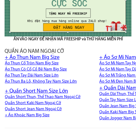
ẤN VÀO NGAY ĐỂ NHẬN MÃ FREESHIP và THỬ HÀNG MIỄN PHÍ
QUẦN ÁO NAM NGOẠI CỠ
+ Áo Thun Nam Big Size
+ Áo Sơ Mi Nam 
Áo Thun Cổ Tròn Nam Big Size
Áo Sơ Mi Nam Tay N
Áo Thun Có Cổ,Cổ Bẻ Nam Big Size
Áo Sơ Mi Nam Tay Dà
Áo Thun Tay Dài Nam Size Lớn
Áo Sơ Mi Trắng Nam 
Áo Thun Ba Lỗ, Không Tay Nam Size Lớn
Áo Sơ Mi Đen Nam Bi
+ Quần Dài Nam
+ Quần Short Nam Size Lớn
Quần Dài Thun, Thể
Quần Short Thun, Thể Thao Nam Ngoại Cỡ
Quần Tây Nam Size 
Quần Short Kaki Nam Ngoại Cỡ
Quần Jean Nam Big 
Quần Short Jean Nam Ngoại Cỡ
Quần Kaki Nam Big S
+ Áo Khoác Nam Big Size
Quần Jogger Nam Bi