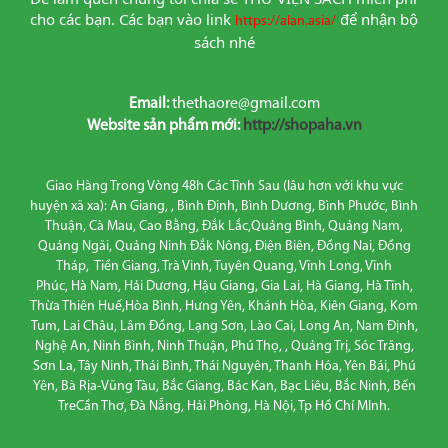
cho các bạn. Các bạn vào link
để nhận bộ 
https://alan.asia/
sách nhé
Email:
thethaore@gmail.com
Website sản phẩm mới:
http://shopaha.vn
Giao Hàng Trong Vòng 48h Các Tỉnh Sau (lâu hơn với khu vực
huyện xã xa): An Giang, , Bình Định, Bình Dương, Bình Phước, Bình
Thuận, Cà Mau, Cao Bằng, Đắk Lắc,Quảng Bình, Quảng Nam,
Quảng Ngãi, Quảng Ninh Đắk Nông, Điện Biên, Đồng Nai, Đồng
Tháp, Tiền Giang, Trà Vinh, Tuyên Quang, Vĩnh Long, Vĩnh
Phúc, Hà Nam, Hải Dương, Hậu Giang, Gia Lai, Hà Giang, Hà Tĩnh,
Thừa Thiên Huế,Hòa Bình, Hưng Yên, Khánh Hòa, Kiên Giang, Kom
Tum, Lai Châu, Lâm Đồng, Lạng Sơn, Lào Cai, Long An, Nam Định,
Nghệ An, Ninh Bình, Ninh Thuận, Phú Thọ, , Quảng Trị, Sóc Trăng,
Sơn La, Tây Ninh, Thái Bình, Thái Nguyên, Thanh Hóa, Yên Bái, Phú
Yên, Bà Rịa-Vũng Tàu, Bắc Giang, Bác Kan, Bạc Liêu, Bắc Ninh, Bến
TreCần Thơ, Đà Nẵng, Hải Phòng, Hà Nội, Tp Hồ Chí MInh.