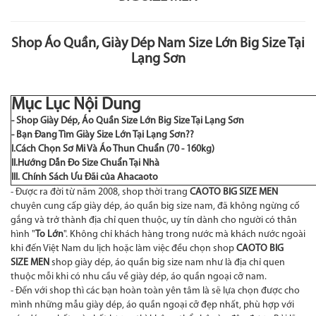
Shop Áo Quần, Giày Dép Nam Size Lớn Big Size Tại
Lạng Sơn
Mục Lục Nội Dung
- Shop Giày Dép, Áo Quần Size Lớn Big Size Tại Lạng Sơn
- Bạn Đang Tìm Giày Size Lớn Tại Lạng Sơn??
I.Cách Chọn Sơ Mi Và Áo Thun Chuẩn (70 - 160kg)
II.Hướng Dẫn Đo Size Chuẩn Tại Nhà
III. Chính Sách Ưu Đãi của Ahacaoto
- Được ra đời từ năm 2008, shop thời trang
CAOTO BIG SIZE MEN
chuyên cung cấp giày dép, áo quần big size nam, đã không ngừng cố
gắng và trở thành địa chỉ quen thuộc, uy tín dành cho người có thân
hình "
To Lớn
". Không chỉ khách hàng trong nước mà khách nước ngoài
khi đến Việt Nam du lịch hoặc làm việc đều chọn shop
CAOTO BIG
SIZE MEN
shop giày dép, áo quần big size nam như là địa chỉ quen
thuộc mỗi khi có nhu cầu về giày dép, áo quần ngoại cỡ nam.
- Đến với shop thì các bạn hoàn toàn yên tâm là sẽ lựa chọn được cho
mình những mẫu giày dép, áo quần ngoại cỡ đẹp nhất, phù hợp với