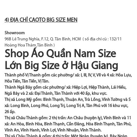
4) ĐỊA CHỈ CAOTO BIG SIZE MEN
Showroom
96B Lê Trung Nghĩa, F.12, Q. Tân Bình, HCM ( số địa chỉ cũ : 132/11
Hoàng Hoa Thám,Tân Bình )
Shop Áo Quần Nam Size
Lớn Big Size ở Hậu Giang
Thành phố Vị Thanh gồm các phường/ xã: I, III, IV, V, VII và 4 xã: Hỏa Lựu,
Hỏa Tiến, Tân Tiến, Vị Tân.
Thành Ngã Bảy gồm các phường/ xã: Hiệp Lợi, Hiệp Thành, Lái Hiếu,
Ngã Bảy và 2 xã: Đại Thành, Tân Thành với 40 ấp, khu vực.
Thị xã Long Mỹ gồm: Bình Thạnh, Thuận An, Trà Lồng, Vĩnh Tường và 5
xã: Long Bình, Long Phú, Long Trị, Long Trị A, Tân Phú với 16 khu vực,
26 ấp.
Thị xã Châu Thành gồm: 2 thị trấn: An Châu (huyện lỵ), Vĩnh Bình và 11
xã: An Hòa, Bình Hòa, Bình Thạnh, Cần Đăng, Hòa Bình Thạnh, Tân Phú,
Vĩnh An, Vĩnh Hanh, Vĩnh Lợi, Vĩnh Nhuận, Vĩnh Thành.
Thị xã Châu Thành A gồm: 4 thị trấn: Một Ngàn (huyện lỵ), Bảy Ngàn,