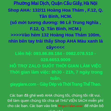
Phường Mai Dịch, Quận Cầu Giấy, Hà Nội
Shop AHA: 132/11 Hoàng Hoa Thám , F.12, Q.
Tân Bình, HCM.
(số mới tương đương: 96 Lê Trung Nghĩa ,
F.12, Q. Tân Bình, HCM.)
>>>>Vào hẻm 132 Hoàng Hoa Thám 100m,
nhìn bên tay trái thấy Shop AHA Màu xanh lá
cây<<<<
Liên hệ: 093.86.89.184 - 0982.078.510 -
028.6653.9009
HỖ TRỢ ZALO SUỐT THỜI GIAN LÀM VIỆC
Thời gian làm việc: 8h30 - 21h, 7 ngày trong
tuần.
giaygiare.com - Giày Dép và Thời Trang Thể Thao.
Các bạn đã ghé web AHA chúng tôi, chúng tôi rất vui. 
Để làm quen chúng tôi chia sẻ THƯ VIỆN SÁCH miễn phí 
cho các bạn. Các bạn vào link
để nhận bộ 
https://alan.asia/