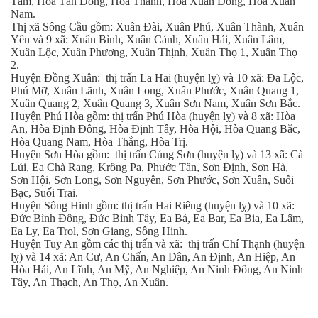
Tâm, Hòa Tân Đông, Hòa Thành, Hòa Xuân Đông, Hòa Xuân
Nam.
Thị xã Sông Cầu gồm: Xuân Đài, Xuân Phú, Xuân Thành, Xuân
Yên và 9 xã: Xuân Bình, Xuân Cảnh, Xuân Hải, Xuân Lâm,
Xuân Lộc, Xuân Phương, Xuân Thịnh, Xuân Thọ 1, Xuân Thọ
2.
Huyện Đồng Xuân: thị trấn La Hai (huyện lỵ) và 10 xã: Đa Lộc,
Phú Mỡ, Xuân Lãnh, Xuân Long, Xuân Phước, Xuân Quang 1,
Xuân Quang 2, Xuân Quang 3, Xuân Sơn Nam, Xuân Sơn Bắc.
Huyện Phú Hòa gồm: thị trấn Phú Hòa (huyện lỵ) và 8 xã: Hòa
An, Hòa Định Đông, Hòa Định Tây, Hòa Hội, Hòa Quang Bắc,
Hòa Quang Nam, Hòa Thắng, Hòa Trị.
Huyện Sơn Hòa gồm: thị trấn Củng Sơn (huyện lỵ) và 13 xã: Cà
Lúi, Ea Chà Rang, Krông Pa, Phước Tân, Sơn Định, Sơn Hà,
Sơn Hội, Sơn Long, Sơn Nguyên, Sơn Phước, Sơn Xuân, Suối
Bạc, Suối Trai.
Huyện Sông Hinh gồm: thị trấn Hai Riêng (huyện lỵ) và 10 xã:
Đức Bình Đông, Đức Bình Tây, Ea Bá, Ea Bar, Ea Bia, Ea Lâm,
Ea Ly, Ea Trol, Sơn Giang, Sông Hinh.
Huyện Tuy An gồm các thị trấn và xã: thị trấn Chí Thạnh (huyện
lỵ) và 14 xã: An Cư, An Chấn, An Dân, An Định, An Hiệp, An
Hòa Hải, An Lĩnh, An Mỹ, An Nghiệp, An Ninh Đông, An Ninh
Tây, An Thạch, An Thọ, An Xuân.