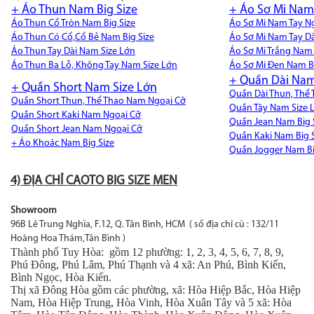
+ Áo Thun Nam Big Size
+ Áo Sơ Mi Nam 
Áo Thun Cổ Tròn Nam Big Size
Áo Sơ Mi Nam Tay N
Áo Thun Có Cổ,Cổ Bẻ Nam Big Size
Áo Sơ Mi Nam Tay Dà
Áo Thun Tay Dài Nam Size Lớn
Áo Sơ Mi Trắng Nam 
Áo Thun Ba Lỗ, Không Tay Nam Size Lớn
Áo Sơ Mi Đen Nam Bi
+ Quần Dài Nam
+ Quần Short Nam Size Lớn
Quần Dài Thun, Thể
Quần Short Thun, Thể Thao Nam Ngoại Cỡ
Quần Tây Nam Size 
Quần Short Kaki Nam Ngoại Cỡ
Quần Jean Nam Big 
Quần Short Jean Nam Ngoại Cỡ
Quần Kaki Nam Big S
+ Áo Khoác Nam Big Size
Quần Jogger Nam Bi
4) ĐỊA CHỈ CAOTO BIG SIZE MEN
Showroom
96B Lê Trung Nghĩa, F.12, Q. Tân Bình, HCM ( số địa chỉ cũ : 132/11
Hoàng Hoa Thám,Tân Bình )
Thành phố Tuy Hòa: gồm 12 phường: 1, 2, 3, 4, 5, 6, 7, 8, 9,
Phú Đông, Phú Lâm, Phú Thạnh và 4 xã: An Phú, Bình Kiến,
Bình Ngọc, Hòa Kiến.
Thị xã Đông Hòa gồm các phường, xã: Hòa Hiệp Bắc, Hòa Hiệp
Nam, Hòa Hiệp Trung, Hòa Vinh, Hòa Xuân Tây và 5 xã: Hòa