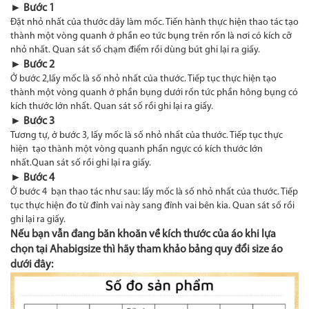
► Bước 1
Đặt nhỏ nhất của thước dây làm mốc. Tiến hành thực hiện thao tác tạo
thành một vòng quanh ở phần eo tức bụng trên rốn là nơi có kích cỡ
nhỏ nhất. Quan sát số chạm điểm rồi dùng bút ghi lại ra giấy.
► Bước 2
Ở bước 2,lấy mốc là số nhỏ nhất của thước. Tiếp tục thực hiện tạo
thành một vòng quanh ở phần bụng dưới rốn tức phần hông bụng có
kích thước lớn nhất. Quan sát số rồi ghi lại ra giấy.
► Bước 3
Tương tự, ở bước 3, lấy mốc là số nhỏ nhất của thước. Tiếp tục thực
hiện tạo thành một vòng quanh phần ngực có kích thước lớn
nhất.Quan sát số rồi ghi lại ra giấy.
► Bước 4
Ở bước 4 bạn thao tác như sau: lấy mốc là số nhỏ nhất của thước. Tiếp
tục thực hiện đo từ đỉnh vai này sang đỉnh vai bên kia. Quan sát số rồi
ghi lại ra giấy.
Nếu bạn vẫn đang băn khoăn về kích thước của áo khi lựa
chọn tại Ahabigsize thì hãy tham khảo bảng quy đổi size áo
dưới đây: