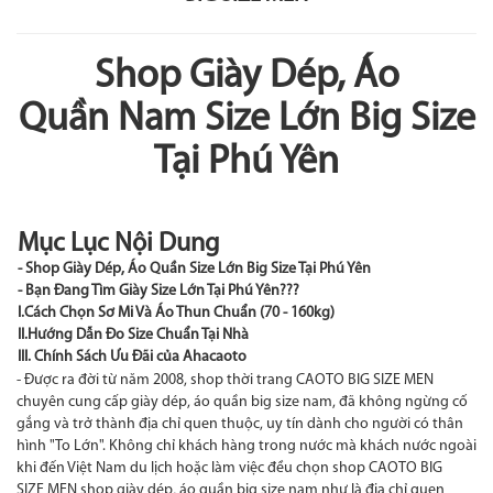
Shop Giày Dép, Áo
Quần Nam Size Lớn Big Size
Tại Phú Yên
Mục Lục Nội Dung
- Shop Giày Dép, Áo Quần Size Lớn Big Size Tại Phú Yên
- Bạn Đang Tìm Giày Size Lớn Tại Phú Yên???
I.Cách Chọn Sơ Mi Và Áo Thun Chuẩn (70 - 160kg)
II.Hướng Dẫn Đo Size Chuẩn Tại Nhà
III. Chính Sách Ưu Đãi của Ahacaoto
- Được ra đời từ năm 2008, shop thời trang CAOTO BIG SIZE MEN
chuyên cung cấp giày dép, áo quần big size nam, đã không ngừng cố
gắng và trở thành địa chỉ quen thuộc, uy tín dành cho người có thân
hình "To Lớn". Không chỉ khách hàng trong nước mà khách nước ngoài
khi đến Việt Nam du lịch hoặc làm việc đều chọn shop CAOTO BIG
SIZE MEN shop giày dép, áo quần big size nam như là địa chỉ quen