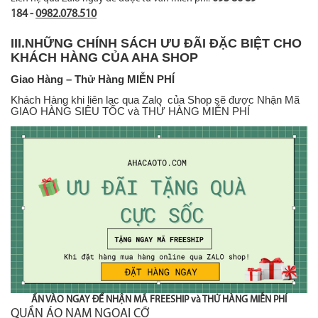
184
-
0982.078.510
III.NHỮNG CHÍNH SÁCH ƯU ĐÃI ĐẶC BIỆT CHO
KHÁCH HÀNG CỦA AHA SHOP
Giao Hàng – Thử Hàng MIỄN PHÍ
Khách Hàng khi liên lạc qua Zalo của Shop sẽ được Nhận Mã
GIAO HÀNG SIÊU TỐC và THỬ HÀNG MIỄN PHÍ
ẤN VÀO NGAY ĐỂ NHẬN MÃ FREESHIP và THỬ HÀNG MIỄN PHÍ
QUẦN ÁO NAM NGOẠI CỠ