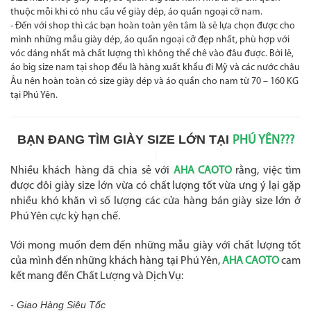
thuộc mỗi khi có nhu cầu về giày dép, áo quần ngoại cỡ nam.
- Đến với shop thì các bạn hoàn toàn yên tâm là sẽ lựa chọn được cho
mình những mẫu giày dép, áo quần ngoại cỡ đẹp nhất, phù hợp với
vóc dáng nhất mà chất lượng thì không thể chê vào đâu được. Bởi lẽ,
áo big size nam tại shop đều là hàng xuất khẩu đi Mỹ và các nước châu
Âu nên hoàn toàn có size giày dép và áo quần cho nam từ 70 – 160 KG
tại Phú Yên.
BẠN ĐANG TÌM GIÀY SIZE LỚN TẠI
PHÚ YÊN???
Nhiều khách hàng đã chia sẻ với
AHA CAOTO
rằng, việc tìm
được đôi giày size lớn vừa có chất lượng tốt vừa ưng ý lại gặp
nhiều khó khăn vì số lượng các cửa hàng bán giày size lớn ở
Phú Yên cực kỳ hạn chế.
Với mong muốn đem đến những mẫu giày với chất lượng tốt
của mình đến những khách hàng tại Phú Yên,
AHA CAOTO
cam
kết mang đến Chất Lượng và Dịch Vụ:
- Giao Hàng Siêu Tốc