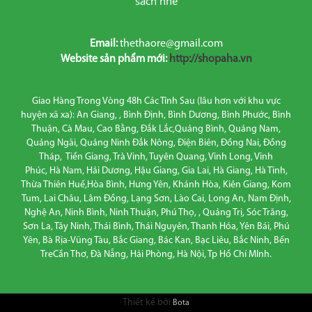
sách nhé
Email:
thethaore@gmail.com
Website sản phẩm mới:
http://shopaha.vn
Giao Hàng Trong Vòng 48h Các Tỉnh Sau (lâu hơn với khu vực
huyện xã xa): An Giang, , Bình Định, Bình Dương, Bình Phước, Bình
Thuận, Cà Mau, Cao Bằng, Đắk Lắc,Quảng Bình, Quảng Nam,
Quảng Ngãi, Quảng Ninh Đắk Nông, Điện Biên, Đồng Nai, Đồng
Tháp, Tiền Giang, Trà Vinh, Tuyên Quang, Vĩnh Long, Vĩnh
Phúc, Hà Nam, Hải Dương, Hậu Giang, Gia Lai, Hà Giang, Hà Tĩnh,
Thừa Thiên Huế,Hòa Bình, Hưng Yên, Khánh Hòa, Kiên Giang, Kom
Tum, Lai Châu, Lâm Đồng, Lạng Sơn, Lào Cai, Long An, Nam Định,
Nghệ An, Ninh Bình, Ninh Thuận, Phú Thọ, , Quảng Trị, Sóc Trăng,
Sơn La, Tây Ninh, Thái Bình, Thái Nguyên, Thanh Hóa, Yên Bái, Phú
Yên, Bà Rịa-Vũng Tàu, Bắc Giang, Bác Kan, Bạc Liêu, Bắc Ninh, Bến
TreCần Thơ, Đà Nẵng, Hải Phòng, Hà Nội, Tp Hồ Chí MInh.
Thiết kế bởi
Bota