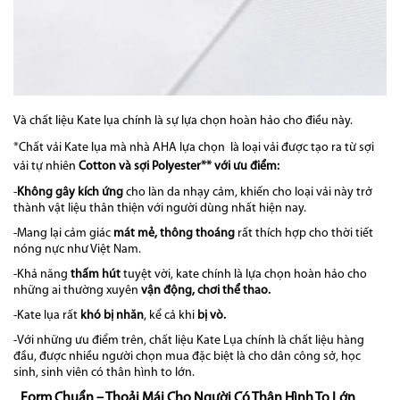
Và chất liệu Kate lụa chính là sự lựa chọn hoàn hảo cho điều này.
*Chất vải Kate lụa mà nhà AHA lựa chọn là loại vải được tạo ra từ sợi
vải tự nhiên
Cotton và sợi Polyester** với ưu điểm:
-
K
hông
gây kích ứng
cho làn da nhạy cảm, khiến cho loại vải này trở
thành vật liệu thân thiện với người dùng nhất hiện nay.
-Mang lại cảm giác
mát mẻ, thông thoáng
rất thích hợp cho thời tiết
nóng nực như Việt Nam.
-Khả năng
thấm hút
tuyệt vời, kate chính là lựa chọn hoàn hảo cho
những ai thường xuyên
vận động, chơi thể thao.
-Kate lụa rất
khó bị nhăn
, kể cả khi
bị vò.
-Với những ưu điểm trên, chất liệu Kate Lụa chính là chất liệu hàng
đầu, được nhiều người chọn mua đặc biệt là cho dân công sở, học
sinh, sinh viên có thân hình to lớn.
Form Chuẩn – Thoải Mái Cho Người Có Thân Hình To Lớn