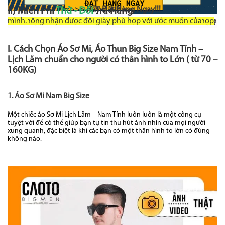
=>>> Hãy Đặt Hàng Ngay!!!
II) Miễn Phí
Thử - Đổi
Trả Hàng
Đối với nhiều khách hàng khi lựa chọn hình thức online để mua đôi giày phù hợp với mình, nỗi sợ lớn nhất của họ đó chính là khi đã dành rất nhiều thời gian để chọn mua được mẫu giày ưng ý nhưng khi nhận hàng thì size giày lại quá rộng hoặc quá chật với đôi chân của mình.Điều này không chỉ gây ra nhiều phiền toái cho khách hàng mà đôi khi họ còn phải tốn thêm chi phí cho việc đổi trả hàng.
Nếu bạn cũng đang băn khoăn về vấn đề này thì
AHA CAOTO
chính là sự lựa chọn dành cho bạn, bởi vì chúng tôi sẽ
miễn phí toàn bộ chi phí đổi trả hàng hóa trong trường hợp bạn không nhận được đôi giày phù hợp với ước muốn của mình.
.
I. Cách Chọn Áo Sơ Mi, Áo Thun Big Size Nam Tính –
Lịch Lãm chuẩn cho người có thân hình to Lớn ( từ 70 –
160KG)
1. Áo Sơ Mi Nam Big Size
Một chiếc áo Sơ Mi Lịch Lãm – Nam Tính luôn luôn là một công cụ
tuyệt vời để có thể giúp bạn tự tin thu hút ánh nhìn của mọi người
xung quanh, đặc biệt là khi các bạn có một thân hình to lớn có đúng
không nào.