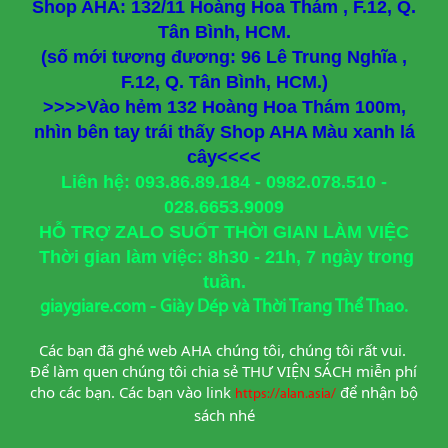
Shop AHA: 132/11 Hoàng Hoa Thám , F.12, Q.
Tân Bình, HCM.
(số mới tương đương: 96 Lê Trung Nghĩa ,
F.12, Q. Tân Bình, HCM.)
>>>>Vào hẻm 132 Hoàng Hoa Thám 100m,
nhìn bên tay trái thấy Shop AHA Màu xanh lá
cây<<<<
Liên hệ: 093.86.89.184 - 0982.078.510 -
028.6653.9009
HỖ TRỢ ZALO SUỐT THỜI GIAN LÀM VIỆC
Thời gian làm việc: 8h30 - 21h, 7 ngày trong
tuần.
giaygiare.com - Giày Dép và Thời Trang Thể Thao.
Các bạn đã ghé web AHA chúng tôi, chúng tôi rất vui. 
Để làm quen chúng tôi chia sẻ THƯ VIỆN SÁCH miễn phí 
cho các bạn. Các bạn vào link
để nhận bộ 
https://alan.asia/
sách nhé