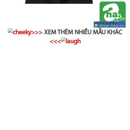
>>>
XEM THÊM NHIỀU MẪU KHÁC
<<<