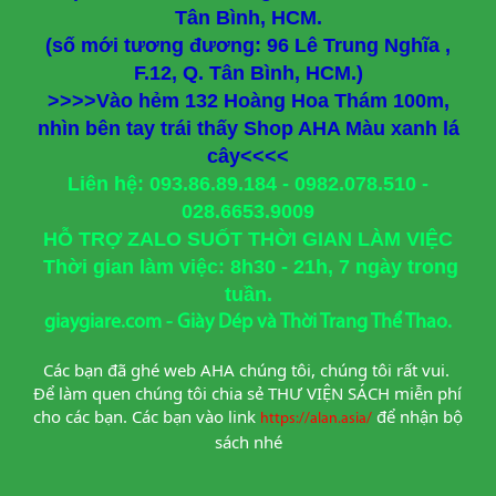
Tân Bình, HCM.
(số mới tương đương: 96 Lê Trung Nghĩa ,
F.12, Q. Tân Bình, HCM.)
>>>>Vào hẻm 132 Hoàng Hoa Thám 100m,
nhìn bên tay trái thấy Shop AHA Màu xanh lá
cây<<<<
Liên hệ: 093.86.89.184 - 0982.078.510 -
028.6653.9009
HỖ TRỢ ZALO SUỐT THỜI GIAN LÀM VIỆC
Thời gian làm việc: 8h30 - 21h, 7 ngày trong
tuần.
giaygiare.com - Giày Dép và Thời Trang Thể Thao.
Các bạn đã ghé web AHA chúng tôi, chúng tôi rất vui. 
Để làm quen chúng tôi chia sẻ THƯ VIỆN SÁCH miễn phí 
cho các bạn. Các bạn vào link
để nhận bộ 
https://alan.asia/
sách nhé