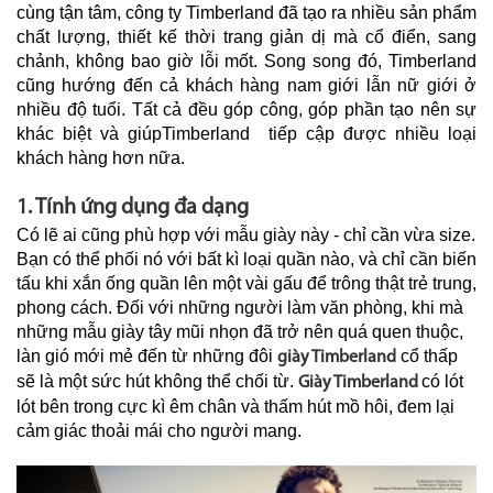
cùng tận tâm, công ty Timberland đã tạo ra nhiều sản phẩm
chất lượng, thiết kế thời trang giản dị mà cổ điển, sang
chảnh, không bao giờ lỗi mốt. Song song đó, Timberland
cũng hướng đến cả khách hàng nam giới lẫn nữ giới ở
nhiều độ tuổi. Tất cả đều góp công, góp phần tạo nên sự
khác biệt và giúpTimberland tiếp cập được nhiều loại
khách hàng hơn nữa.
1. Tính ứng dụng đa dạng
Có lẽ ai cũng phù hợp với mẫu giày này - chỉ cần vừa size.
Bạn có thể phối nó với bất kì loại quần nào, và chỉ cần biến
tấu khi xắn ống quần lên một vài gấu để trông thật trẻ trung,
phong cách. Đối với những người làm văn phòng, khi mà
những mẫu giày tây mũi nhọn đã trở nên quá quen thuộc,
làn gió mới mẻ đến từ những đôi
cổ thấp
giày Timberland
sẽ là một sức hút không thể chối từ.
có lót
Giày Timberland
lót bên trong cực kì êm chân và thấm hút mồ hôi, đem lại
cảm giác thoải mái cho người mang.