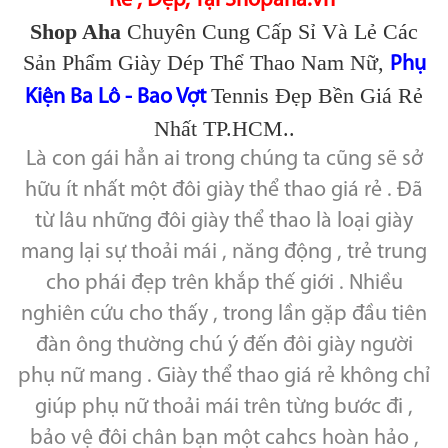
Rẻ , Đẹp, Tại Shopaha.vn
Shop Aha
Chuyên Cung Cấp Sỉ Và Lẻ Các
Sản Phẩm Giày Dép Thể Thao Nam Nữ,
Phụ
Tennis Đẹp Bền Giá Rẻ
Kiện Ba Lô - Bao Vợt
Nhất TP.HCM..
Là con gái hẳn ai trong chúng ta cũng sẽ sở
hữu ít nhất một đôi giày thể thao giá rẻ . Đã
từ lâu những đôi giày thể thao là loại giày
mang lại sự thoải mái , năng động , trẻ trung
cho phái đẹp trên khắp thế giới . Nhiều
nghiên cứu cho thấy , trong lần gặp đầu tiên
đàn ông thường chú ý đến đôi giày người
phụ nữ mang . Giày thể thao giá rẻ không chỉ
giúp phụ nữ thoải mái trên từng bước đi ,
bảo vệ đôi chân bạn một cahcs hoàn hảo ,