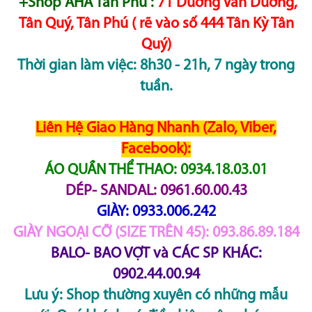
+Shop AHA Tân Phú :
71 Dương Văn Dương,
Tân Quý, Tân Phú ( rẽ vào số 444 Tân Kỳ Tân
Quý)
Thời gian làm việc: 8h30 - 21h, 7 ngày trong
tuần.
Liên Hệ Giao Hàng Nhanh (Zalo, Viber,
Facebook):
ÁO QUẦN THỂ THAO: 0934.18.03.01
DÉP- SANDAL: 0961.60.00.43
GIÀY: 0933.006.242
GIÀY NGOẠI CỠ (SIZE TRÊN 45): 093.86.89.184
BALO- BAO VỢT và CÁC SP KHÁC:
0902.44.00.94
Lưu ý: Shop thường xuyên có những mẫu