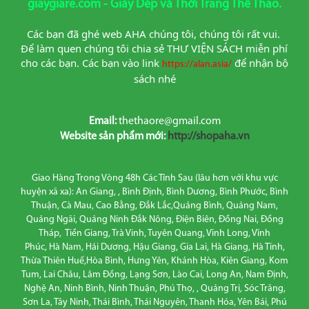
giaygiare.com - Giày Dép và Thời Trang Thể Thao.
Các bạn đã ghé web AHA chúng tôi, chúng tôi rất vui. 
Để làm quen chúng tôi chia sẻ THƯ VIỆN SÁCH miễn phí 
cho các bạn. Các bạn vào link
để nhận bộ 
https://alan.asia/
sách nhé
Email:
thethaore@gmail.com
Website sản phẩm mới:
http://shopaha.vn
Giao Hàng Trong Vòng 48h Các Tỉnh Sau (lâu hơn với khu vực
huyện xã xa): An Giang, , Bình Định, Bình Dương, Bình Phước, Bình
Thuận, Cà Mau, Cao Bằng, Đắk Lắc,Quảng Bình, Quảng Nam,
Quảng Ngãi, Quảng Ninh Đắk Nông, Điện Biên, Đồng Nai, Đồng
Tháp, Tiền Giang, Trà Vinh, Tuyên Quang, Vĩnh Long, Vĩnh
Phúc, Hà Nam, Hải Dương, Hậu Giang, Gia Lai, Hà Giang, Hà Tĩnh,
Thừa Thiên Huế,Hòa Bình, Hưng Yên, Khánh Hòa, Kiên Giang, Kom
Tum, Lai Châu, Lâm Đồng, Lạng Sơn, Lào Cai, Long An, Nam Định,
Nghệ An, Ninh Bình, Ninh Thuận, Phú Thọ, , Quảng Trị, Sóc Trăng,
Sơn La, Tây Ninh, Thái Bình, Thái Nguyên, Thanh Hóa, Yên Bái, Phú