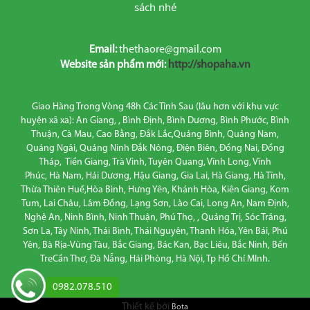
sách nhé
Email:
thethaore@gmail.com
Website sản phẩm mới:
http://shopaha.vn
Giao Hàng Trong Vòng 48h Các Tỉnh Sau (lâu hơn với khu vực
huyện xã xa): An Giang, , Bình Định, Bình Dương, Bình Phước, Bình
Thuận, Cà Mau, Cao Bằng, Đắk Lắc,Quảng Bình, Quảng Nam,
Quảng Ngãi, Quảng Ninh Đắk Nông, Điện Biên, Đồng Nai, Đồng
Tháp, Tiền Giang, Trà Vinh, Tuyên Quang, Vĩnh Long, Vĩnh
Phúc, Hà Nam, Hải Dương, Hậu Giang, Gia Lai, Hà Giang, Hà Tĩnh,
Thừa Thiên Huế,Hòa Bình, Hưng Yên, Khánh Hòa, Kiên Giang, Kom
Tum, Lai Châu, Lâm Đồng, Lạng Sơn, Lào Cai, Long An, Nam Định,
Nghệ An, Ninh Bình, Ninh Thuận, Phú Thọ, , Quảng Trị, Sóc Trăng,
Sơn La, Tây Ninh, Thái Bình, Thái Nguyên, Thanh Hóa, Yên Bái, Phú
Yên, Bà Rịa-Vũng Tàu, Bắc Giang, Bác Kan, Bạc Liêu, Bắc Ninh, Bến
TreCần Thơ, Đà Nẵng, Hải Phòng, Hà Nội, Tp Hồ Chí MInh.
0982.078.510
Thiết kế bởi
Bota