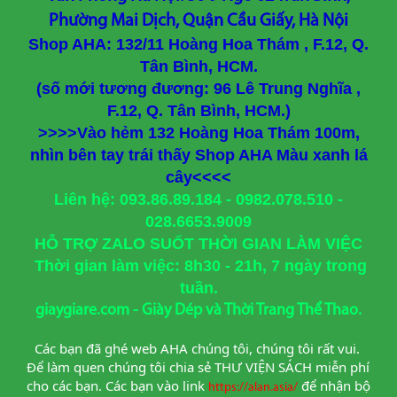
Phường Mai Dịch, Quận Cầu Giấy, Hà Nội
Shop AHA: 132/11 Hoàng Hoa Thám , F.12, Q.
Tân Bình, HCM.
(số mới tương đương: 96 Lê Trung Nghĩa ,
F.12, Q. Tân Bình, HCM.)
>>>>Vào hẻm 132 Hoàng Hoa Thám 100m,
nhìn bên tay trái thấy Shop AHA Màu xanh lá
cây<<<<
Liên hệ: 093.86.89.184 - 0982.078.510 -
028.6653.9009
HỖ TRỢ ZALO SUỐT THỜI GIAN LÀM VIỆC
Thời gian làm việc: 8h30 - 21h, 7 ngày trong
tuần.
giaygiare.com - Giày Dép và Thời Trang Thể Thao.
Các bạn đã ghé web AHA chúng tôi, chúng tôi rất vui. 
Để làm quen chúng tôi chia sẻ THƯ VIỆN SÁCH miễn phí 
cho các bạn. Các bạn vào link
để nhận bộ 
https://alan.asia/