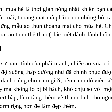
hì mùa hè là thời gian nóng nhất khiến bạn 
i mái, thoáng mát mà phải chọn những bộ tra
hững mẫu áo thun thoáng mát cho mùa hè. Chí
loại áo thun thể thao ( đặc biệt dành dành luô
)
sự nam tính của phái mạnh, chiếc áo vừa có k
t độ xuống thấp dường như đã chinh phục đượ
 dành riêng cho nam giới, bên cạnh đó việc 
y mà không lo bị bí bách, khó chịu so với m
ơ bắp, làm tăng thêm vẻ thanh lịch cho ngư
 form rộng hơn để làm đẹp thêm.