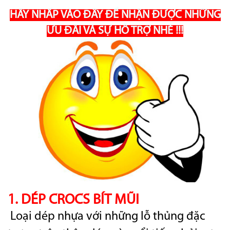
HÃY NHẤP VÀO ĐÂY ĐỂ NHẬN ĐƯỢC
NHỮNG
ƯU ĐÃI
VÀ SỰ HỖ TRỢ NHÉ !!!
1. DÉP CROCS BÍT MŨI
Loại dép nhựa với những lỗ thủng đặc