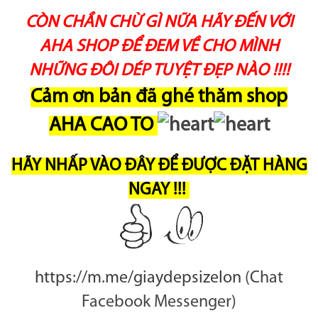
CÒN CHẦN CHỪ GÌ NỮA HÃY ĐẾN VỚI
AHA SHOP ĐỂ ĐEM VỀ CHO MÌNH
NHỮNG ĐÔI DÉP TUYỆT ĐẸP NÀO !!!!
Cảm ơn bản đã ghé thăm shop
AHA CAO TO
HÃY NHẤP VÀO ĐÂY ĐỂ ĐƯỢC
ĐẶT HÀNG
NGAY
!!!
https://m.me/giaydepsizelon
(Chat
Facebook Messenger)