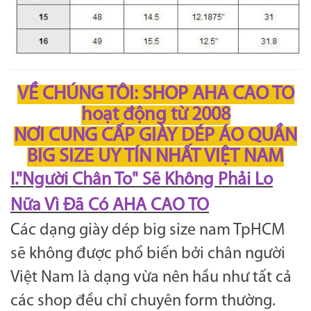
VỀ CHÚNG TÔI: SHOP AHA CAO TO
hoạt động từ 2008
NƠI CUNG CẤP GIÀY DÉP ÁO QUẦN
BIG SIZE UY TÍN NHẤT VIỆT NAM
I."Người Chân To" Sẽ Không Phải Lo
Nữa Vì Đã Có AHA CAO TO
Các dạng giày dép big size nam TpHCM
sẽ không được phổ biến bởi chân người
Việt Nam là dạng vừa nên hầu như tất cả
các shop đều chỉ chuyên form thường.