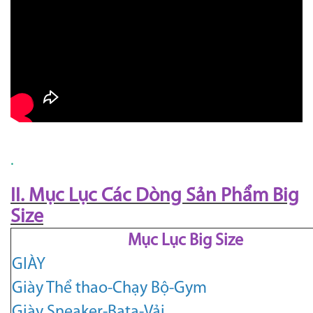
.
II. Mục Lục Các Dòng Sản Phẩm Big
Size
Mục Lục Big Size
GIÀY
Giày Thể thao-Chạy Bộ-Gym
Giày Sneaker-Bata-Vải