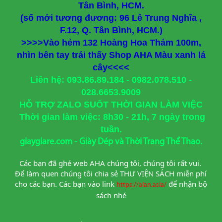
Tân Bình, HCM.
(số mới tương đương: 96 Lê Trung Nghĩa ,
F.12, Q. Tân Bình, HCM.)
>>>>Vào hẻm 132 Hoàng Hoa Thám 100m,
nhìn bên tay trái thấy Shop AHA Màu xanh lá
cây<<<<
Liên hệ: 093.86.89.184 - 0982.078.510 -
028.6653.9009
HỖ TRỢ ZALO SUỐT THỜI GIAN LÀM VIỆC
Thời gian làm việc: 8h30 - 21h, 7 ngày trong
tuần.
giaygiare.com - Giày Dép và Thời Trang Thể Thao.
Các bạn đã ghé web AHA chúng tôi, chúng tôi rất vui. 
Để làm quen chúng tôi chia sẻ THƯ VIỆN SÁCH miễn phí 
cho các bạn. Các bạn vào link
để nhận bộ 
https://alan.asia/
sách nhé