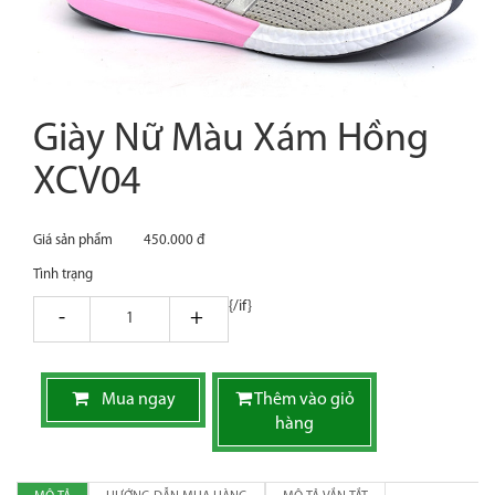
Giày Nữ Màu Xám Hồng
XCV04
Giá sản phẩm
450.000 đ
Tình trạng
{/if}
giam
tang
Mua ngay
Thêm vào giỏ
hàng