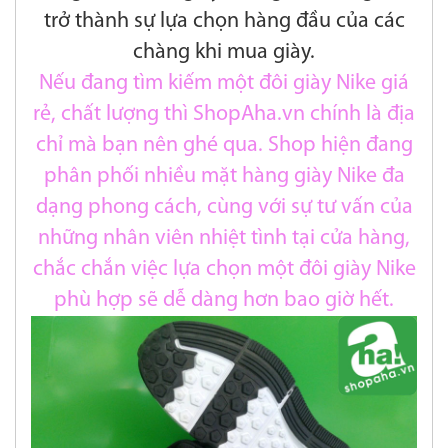
trở thành sự lựa chọn hàng đầu của các
chàng khi mua giày.
Nếu đang tìm kiếm một đôi giày Nike giá
rẻ, chất lượng thì ShopAha.vn chính là địa
chỉ mà bạn nên ghé qua. Shop hiện đang
phân phối nhiều mặt hàng giày Nike đa
dạng phong cách, cùng với sự tư vấn của
những nhân viên nhiệt tình tại cửa hàng,
chắc chắn việc lựa chọn một đôi giày Nike
phù hợp sẽ dễ dàng hơn bao giờ hết.