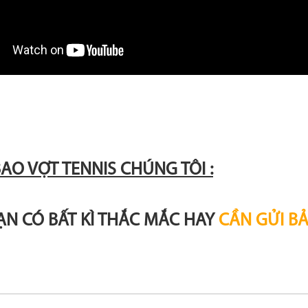
BAO VỢT TENNIS CHÚNG TÔI :
BẠN CÓ BẤT KÌ THẮC MẮC HAY
CẦN GỬI B