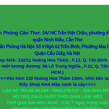
n Phòng Cần Thơ:
54/19C Trần Việt Châu, phường A
quận Ninh Kiều, Cần Thơ
ăn Phòng Hà Nội: Số 9 Ngõ 62 Trần Bình, Phường Mai D
Quận Cầu Giấy, Hà Nội
op AHA: 132/11 Hoàng Hoa Thám , F.12, Q. Tân Bình
ố mới tương đương: 96 Lê Trung Nghĩa , F.12, Q. Tân
HCM.)
>>>Vào hẻm 132 Hoàng Hoa Thám 100m, nhìn bên tay
thấy Shop AHA Màu xanh lá cây<<<<
Liên hệ: 093.86.89.184 - 0982.078.510 - 028.6653.90
HỖ TRỢ ZALO SUỐT THỜI GIAN LÀM VIỆC
Thời gian làm việc: 8h30 - 21h, 7 ngày trong tuần
giaygiare.com - Giày Dép và Thời Trang Thể Thao.