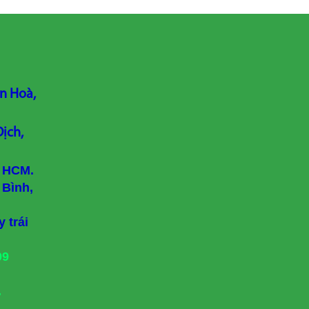
n Hoà,
ịch,
, HCM.
 Bình,
 trái
09
.