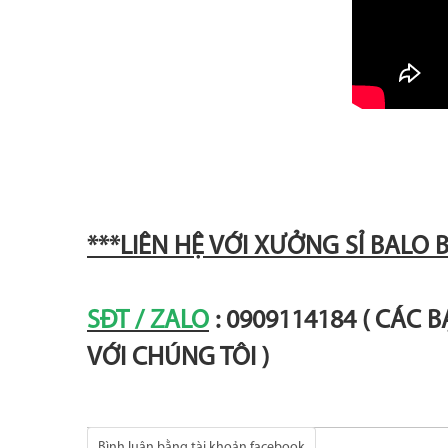
***LIÊN HỆ VỚI XƯỞNG SỈ BALO 
SĐT / ZALO
: 0909114184 ( CÁC 
VỚI CHÚNG TÔI )
Bình luận bằng tài khoản facebook