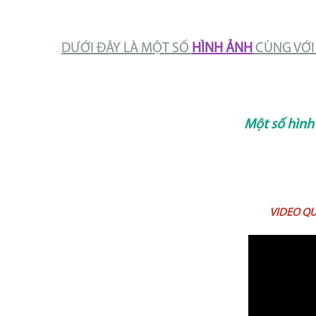
DƯỚI ĐÂY LÀ MỘT SỐ
HÌNH ẢNH
CÙNG VỚ
Một số hình 
VIDEO QU