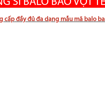
G SỈ BALO BAO VỢT T
 cấp đầy đủ đa dạng mẫu mã balo bao v