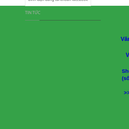
TIN TỨC
Vă
V
Sh
(s
>