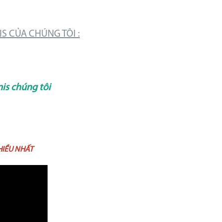
S CỦA CHÚNG TÔI :
nis chúng tôi
HIỀU NHẤT