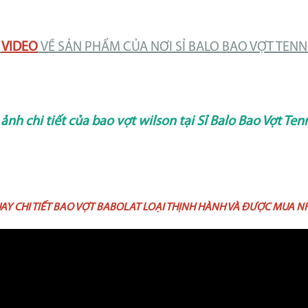
I
VIDEO
VỀ SẢN PHẨM CỦA NƠI SỈ BALO BAO VỢT TENNI
ảnh chi tiết của bao vợt wilson tại Sỉ Balo Bao Vợt Ten
AY CHI TIẾT BAO VỢT BABOLAT LOẠI THỊNH HÀNH VÀ ĐƯỢC MUA N