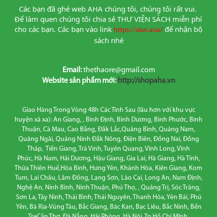
Các bạn đã ghé web AHA chúng tôi, chúng tôi rất vui. 
Để làm quen chúng tôi chia sẻ THƯ VIỆN SÁCH miễn phí 
cho các bạn. Các bạn vào link
để nhận bộ 
https://alan.asia/
sách nhé
Email:
thethaore@gmail.com
Website sản phẩm mới:
http://shopaha.vn
Giao Hàng Trong Vòng 48h Các Tỉnh Sau (lâu hơn với khu vực
huyện xã xa): An Giang, , Bình Định, Bình Dương, Bình Phước, Bình
Thuận, Cà Mau, Cao Bằng, Đắk Lắc,Quảng Bình, Quảng Nam,
Quảng Ngãi, Quảng Ninh Đắk Nông, Điện Biên, Đồng Nai, Đồng
Tháp, Tiền Giang, Trà Vinh, Tuyên Quang, Vĩnh Long, Vĩnh
Phúc, Hà Nam, Hải Dương, Hậu Giang, Gia Lai, Hà Giang, Hà Tĩnh,
Thừa Thiên Huế,Hòa Bình, Hưng Yên, Khánh Hòa, Kiên Giang, Kom
Tum, Lai Châu, Lâm Đồng, Lạng Sơn, Lào Cai, Long An, Nam Định,
Nghệ An, Ninh Bình, Ninh Thuận, Phú Thọ, , Quảng Trị, Sóc Trăng,
Sơn La, Tây Ninh, Thái Bình, Thái Nguyên, Thanh Hóa, Yên Bái, Phú
Yên, Bà Rịa-Vũng Tàu, Bắc Giang, Bác Kan, Bạc Liêu, Bắc Ninh, Bến
TreCần Thơ, Đà Nẵng, Hải Phòng, Hà Nội, Tp Hồ Chí MInh.