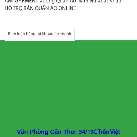
AMI GARMENT Xưởng Quần Áo Nam Nữ Xuất Khẩu
HỖ TRỢ BÁN QUẦN ÁO ONLINE
Bình luận bằng tài khoản facebook
Văn Phòng Cần Thơ:
54/19C Trần Việt