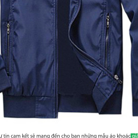
ự tin cam kết sẽ mang đến cho bạn những mẫu áo khoác
gi