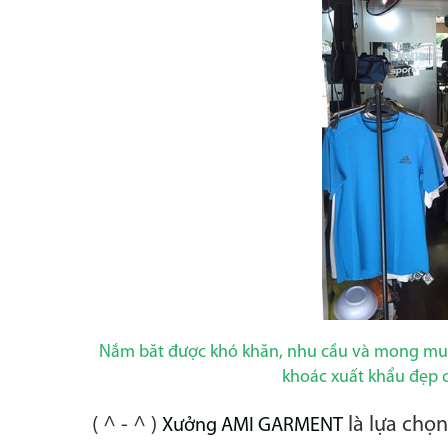
Nắm băt được khó khăn, nhu cầu và mong muố
khoác xuất khẩu đẹp cự
( ^ - ^ )
là lựa chọn
Xưởng AMI GARMENT