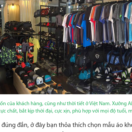
n của khách hàng, cũng như thời tiết ở Việt Nam. Xưởng
c chất, bắt kịp thời đại, cực xịn, phù hợp với mọi độ tuổi, 
 đúng đắn, ở đây bạn thỏa thích chọn mẫu áo kh