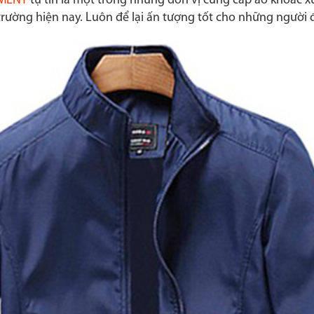
MENT
tự tin là một trong những đơn vị cung cấp áo khoác xu
ị trường hiện nay. Luôn để lại ấn tượng tốt cho những ngư