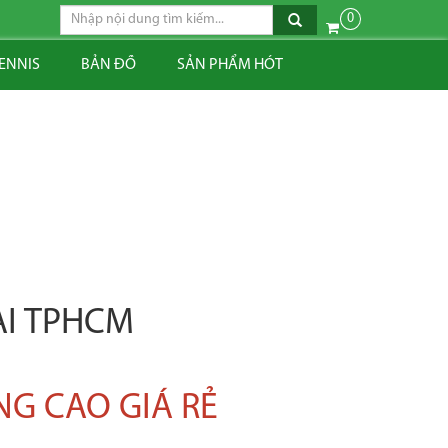
0
TENNIS
BẢN ĐỒ
SẢN PHẨM HÓT
ẠI TPHCM
NG CAO GIÁ RẺ