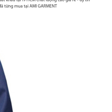
ất khẩu tại TPHCM chất lượng cao giá rẻ - uy tín
ời đã từng mua tại AMI GARMENT