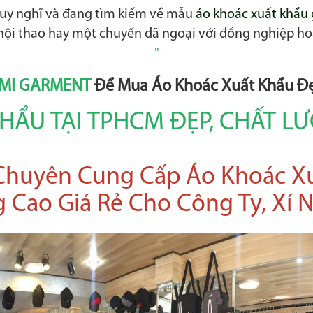
suy nghĩ và đang tìm kiếm về mẫu
áo khoác xuất khẩu g
t hội thao hay một chuyến dã ngoại với đồng nghiệp ho
"
MI GARMENT
Để Mua Áo Khoác Xuất Khẩu Đẹ
HẨU TẠI TPHCM ĐẸP, CHẤT L
huyên Cung Cấp Áo Khoác Xu
 Cao Giá Rẻ Cho Công Ty, Xí 