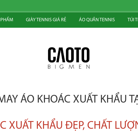
 PHẨM
GIÀY TENNIS GIÁ RẺ
ÁO QUẦN TENNIS
TÚI 
AY ÁO KHOÁC XUẤT KHẨU T
 XUẤT KHẨU ĐẸP, CHẤT LƯỢ