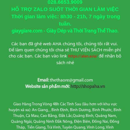
028.6653.9009
HỖ TRỢ ZALO SUỐT THỜI GIAN LÀM VIỆC
Thời gian làm việc: 8h30 - 21h, 7 ngày trong
tuần.
giaygiare.com - Giày Dép và Thời Trang Thể Thao.
Các bạn đã ghé web AHA chúng tôi, chúng tôi rất vui. 
Để làm quen chúng tôi chia sẻ THƯ VIỆN SÁCH miễn phí 
cho các bạn. Các bạn vào link
để nhận bộ 
https://alan.asia/
sách nhé
Email:
thethaore@gmail.com
Website sản phẩm mới:
http://shopaha.vn
Giao Hàng Trong Vòng 48h Các Tỉnh Sau (lâu hơn với khu vực
huyện xã xa): An Giang, , Bình Định, Bình Dương, Bình Phước, Bình
Thuận, Cà Mau, Cao Bằng, Đắk Lắc,Quảng Bình, Quảng Nam,
Quảng Ngãi, Quảng Ninh Đắk Nông, Điện Biên, Đồng Nai, Đồng
Tháp, Tiền Giang, Trà Vinh, Tuyên Quang, Vĩnh Long, Vĩnh