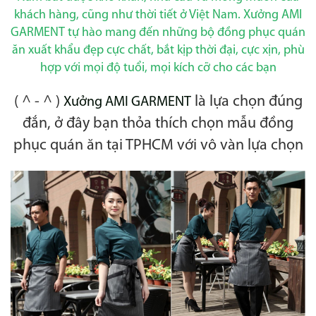
khách hàng, cũng như thời tiết ở Việt Nam. Xưởng AMI
GARMENT tự hào mang đến những bộ đồng phục quán
ăn xuất khẩu đẹp cực chất, bắt kịp thời đại, cực xịn, phù
hợp với mọi độ tuổi, mọi kích cỡ cho các bạn
( ^ - ^ )
là lựa chọn đúng
Xưởng AMI GARMENT
đắn, ở đây bạn thỏa thích chọn mẫu đồng
phục quán ăn tại TPHCM với vô vàn lựa chọn