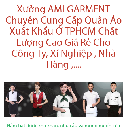
Xưởng AMI GARMENT
Chuyên Cung Cấp Quần Áo
Xuất Khẩu Ở TPHCM Chất
Lượng Cao Giá Rẻ Cho
Công Ty, Xí Nghiệp , Nhà
Hàng ,....
Nắm băt được khó khăn, nhu cầu và mong muốn của