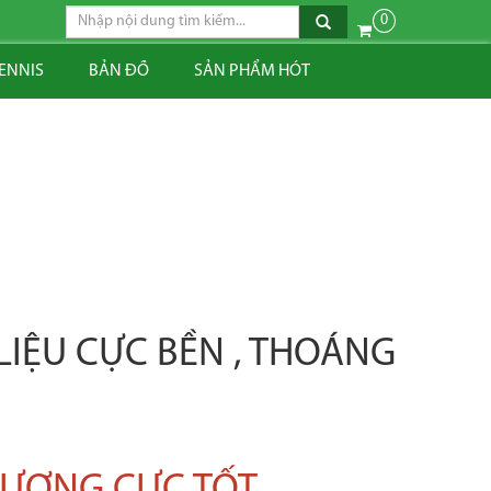
0
TENNIS
BẢN ĐỒ
SẢN PHẨM HÓT
IỆU CỰC BỀN , THOÁNG