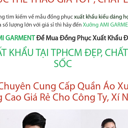
 THỂ THAO GIÁ TỐT , CHẤT
ang tìm kiếm về mẫu đồng phục
xuất khẩu kiểu dáng hợ
số lượng lớn với giá sỉ thì hãy đến
Xưởng AMI GARME
MI GARMENT
Để Mua Đồng Phục Xuất Khẩu Đẹ
 KHẨU TẠI TPHCM ĐẸP, CHẤ
SỐC
huyên Cung Cấp Quần Áo Xu
 Cao Giá Rẻ Cho Công Ty, Xí 