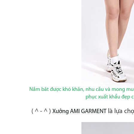
Nắm băt được khó khăn, nhu cầu và mong muố
phục xuất khẩu đẹp cự
( ^ - ^ )
là lựa ch
Xưởng AMI GARMENT