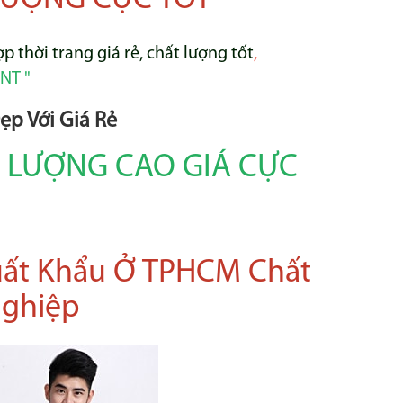
 LƯỢNG CỰC TỐT
p thời trang giá rẻ, chất lượng tốt
,
NT "
p Với Giá Rẻ
T LƯỢNG CAO GIÁ CỰC
ất Khẩu Ở TPHCM Chất
Nghiệp